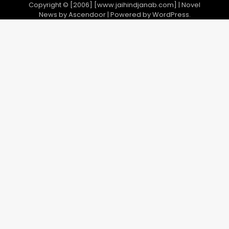
Copyright © [2006] [www.jaihindjanab.com] | Novel
News by
Ascendoor
| Powered by
WordPress
.