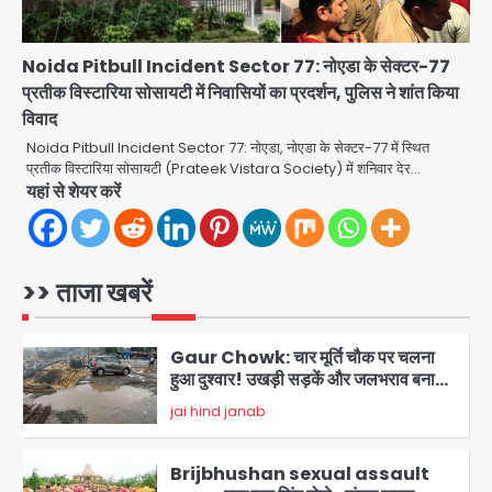
Green Arch Society: सेविअर ग्रीन
आर्च में दूषित पानी में मिला ई-कोलाई, अथॉरिटी
Noida Pitbull Incident Sector 77: नोएडा के सेक्टर-77
ने शुरू की सैंपलिंग जांच
jai hind janab
प्रतीक विस्टारिया सोसायटी में निवासियों का प्रदर्शन, पुलिस ने शांत किया
5
विवाद
Noida waterlogging: नोएडा में
Noida Pitbull Incident Sector 77: नोएडा, नोएडा के सेक्टर-77 में स्थित
‘हाईटेक सिटी’ के दावों की खुली पोल,
प्रतीक विस्टारिया सोसायटी (Prateek Vistara Society) में शनिवार देर…
सेक्टर-95 अंडरपास में 3-4 फीट भरा पानी,
यहां से शेयर करें
Avinash Kumar
आधे घंटे तक फंसी रही एम्बुलेंस
1
Gaur Chowk: चार मूर्ति चौक पर चलना
हुआ दुश्वार! उखड़ी सड़कें और जलभराव बना
>> ताजा खबरें
आफत, अंडरपास पर भी खतरा
jai hind janab
2
Brijbhushan sexual assault
case: बृजभूषण सिंह बोले- संसद जरूर
लौटूंगा, हुई चरित्र हत्या की कोशिश, प्रियंका
jai hind janab
3
गांधी को बरगलाया गया, यौन शोषण नहीं ‘गुड-
बैड टच’ का था मामला