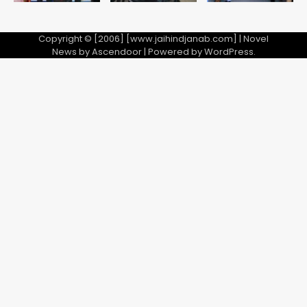
Copyright © [2006] [www.jaihindjanab.com] | Novel
News by
Ascendoor
| Powered by
WordPress
.