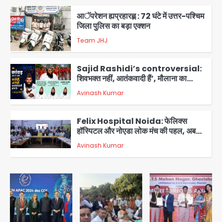
आॅपरेशन ह्यप्रहारह्ण : 72 घंटे में उत्तर-पश्चिम
जिला पुलिस का बड़ा एक्शन
Team JHJ
3
Sajid Rashidi’s controversial:
शिवभक्त नहीं, आतंकवादी हैं’, मौलाना का
कांवड़ियों पर विवादित बयान, BJP विधायक ने
Avinash Kumar
कराई FIR, NSA की मांग
4
Felix Hospital Noida: फेलिक्स
हॉस्पिटल और नोएडा लोक मंच की पहल, अब
सिर्फ 30 रुपये में मिलेगी 24 घंटे ऑनलाइन
Avinash Kumar
5
डॉक्टर परामर्श सुविधा
एंटी-बर्गलरी सेल की बड़ी कामयाबी, चोरी के
माल की खरीद-फरोख्त करने वाले गिरोह का
भंडाफोड़
Team JHJ
1