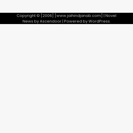
Copyright © [2006] [www.jaihindjanab.com] | Novel
News by
Ascendoor
| Powered by
WordPress
.