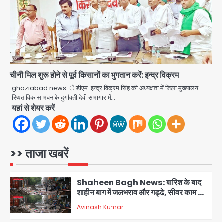
Parshvanath Building
Shooting: सिक्योरिटी गार्ड की गोली से 17
वर्षीय किशोर की मौत
Avinash Kumar
4
Air India Phuket Delhi flight:
चीनी मिल शुरू होने से पूर्व किसानों का भुगतान करें: इन्द्र विक्रम
कैप्टन का डोप टेस्ट पॉजिटिव, 17 घायल;
ghaziabad news ें डीएम इन्द्र विक्रम सिंह की अध्यक्षता में जिला मुख्यालय
DGCA जांच जारी
स्थित विकास भवन के दुर्गावती देवी सभागार में…
Avinash Kumar
5
यहां से शेयर करें
Mamata Banerjee Convoy
Attack: जूते-पत्थर बरसाए, कीचड़ पोता;
बोलीं- ‘माथा फट जाता’
>> ताजा खबरें
Avinash Kumar
1
Shaheen Bagh News: बारिश के बाद
शाहीन बाग में जलभराव और गड्ढे, सीवर काम से
लोग परेशान
Avinash Kumar
2