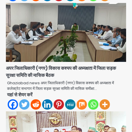
अपर जिलाधिकारी (नगर) विकास कश्यप की अध्यक्षता में जिला सड़क
सुरक्षा समिति की मासिक बैठक
Shaheen Bagh News: बारिश के बाद
Ghaziabad news अपर जिलाधिकारी (नगर) विकास कश्यप की अध्यक्षता में
शाहीन बाग में जलभराव और गड्ढे, सीवर काम से
कलेक्ट्रेट सभागार में जिला सड़क सुरक्षा समिति की मासिक समीक्षा…
लोग परेशान
यहां से शेयर करें
Avinash Kumar
2
Zepto Dhoom: ग्रेटर नोएडा के धूम
मानिकपुर Zepto वेयरहाउस में वेतन कटौती
को लेकर 100 से ज्यादा कर्मचारियों का विरोध
Avinash Kumar
प्रदर्शन
3