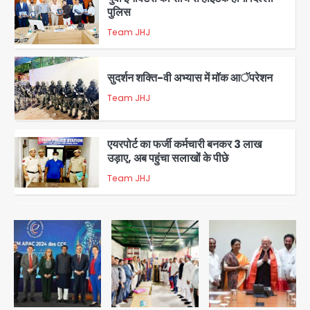
पुलिस
Team JHJ
3
सुदर्शन शक्ति-वी अभ्यास में मॉक आॅपरेशन
Team JHJ
4
एयरपोर्ट का फर्जी कर्मचारी बनकर 3 लाख
उड़ाए, अब पहुंचा सलाखों के पीछे
Team JHJ
5
Noida Sector-49: सेक्टर-49 में 18
साल की मेड ने की खुदकुशी, शरीर पर नहीं मिली
कोई बाहरी
Avinash Kumar
1
Rahul Gandhi’s Prayagraj
speech: युवाओं को ‘दर्द, डेटा, दौलत’ का