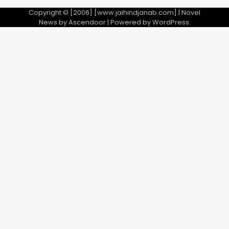
Copyright © [2006] [www.jaihindjanab.com] | Novel
News by
Ascendoor
| Powered by
WordPress
.