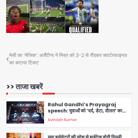
सुदर्शन शक्ति-वी अभ्यास में मॉक आॅपरेशन
Team JHJ
4
एयरपोर्ट का फर्जी कर्मचारी बनकर 3 लाख
उड़ाए, अब पहुंचा सलाखों के पीछे
Post
मेसी का ‘मेजिक’: अर्जेंटीना ने मिस्र को 3-2 से रौंदकर क्वार्टरफाइनल
Team JHJ
5
का कटाया टिकट
navigation
Noida Sector-49: सेक्टर-49 में 18
साल की मेड ने की खुदकुशी, शरीर पर नहीं मिली
कोई बाहरी
>> ताजा खबरें
Avinash Kumar
1
Rahul Gandhi’s Prayagraj
speech: युवाओं को ‘दर्द, डेटा, दौलत’ का
संदेश, बीजेपी का वार
Avinash Kumar
2
युवा इनोवेटरों की सोच से हाईटेक होगी दिल्ली