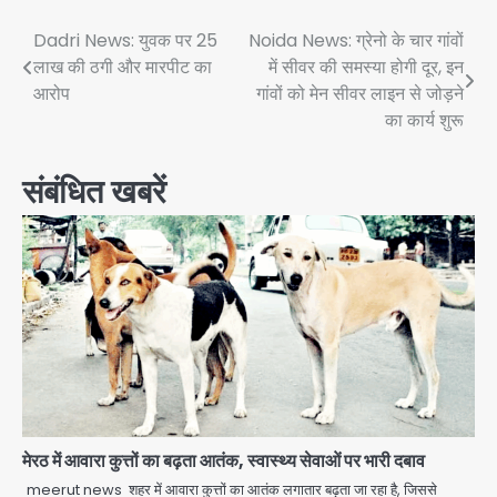
Post
Dadri News: युवक पर 25
Noida News: ग्रेनो के चार गांवों
लाख की ठगी और मारपीट का
में सीवर की समस्या होगी दूर, इन
navigation
आरोप
गांवों को मेन सीवर लाइन से जोड़ने
का कार्य शुरू
संबंधित खबरें
अब पहला स्थान हासिल करना लक्ष्य: डीएम
मेरठ में आवारा कुत्तों का बढ़ता आतंक, स्वास्थ्य सेवाओं पर भारी दबाव
Team JHJ
meerut news शहर में आवारा कुत्तों का आतंक लगातार बढ़ता जा रहा है, जिससे