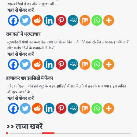
2
शहरवासियों में डर और असुरक्षा की…
यहां से शेयर करें
28 साल बाद कानून के शिकंजे में आया हत्या का
फरार आरोपी
तबादलों में भ्रष्टाचार
Team JHJ
मुख्यमंत्री योगी का चला डंडा अर्थ एवं संख्या विभाग के निदेशक संस्पेंड लखनऊ। अधिकारी
3
और कर्मचारियों के तबादलों में किसी…
यहां से शेयर करें
डबल मर्डर का मुख्य साजिशकर्ता क्राइम ब्रांच
के हत्थे
हत्याकर शव झाडिय़ों में फेंका
Team JHJ
ग्रेटर नोएडा। गांव हबीबपुर के बाहर झाडिय़ों में शव मिलने से हड़कंप मच गया। इस व्यक्ति
की हत्या करने के…
यहां से शेयर करें
4
रोहित चौधरी गैंग का कुख्यात बदमाश राजस्थान
>> ताजा खबरें
से गिरफ्तार