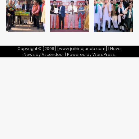
अब पहला स्थान हासिल करना लक्ष्य: डीएम
Team JHJ
2
28 साल बाद कानून के शिकंजे में आया हत्या का
फरार आरोपी
Copyright © [2006] [www.jaihindjanab.com] | Novel
News by
Ascendoor
| Powered by
WordPress
.
Team JHJ
3
डबल मर्डर का मुख्य साजिशकर्ता क्राइम ब्रांच
के हत्थे
Team JHJ
4