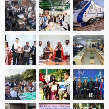
डबल मर्डर का मुख्य साजिशकर्ता क्राइम ब्रांच
के हत्थे
Team JHJ
4
रोहित चौधरी गैंग का कुख्यात बदमाश राजस्थान
से गिरफ्तार
Team JHJ
5
पुरा महादेव से बेटियों के स्वास्थ्य और सुरक्षा का
संदेश
Team JHJ
1