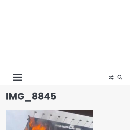
अब पहला स्थान हासिल करना लक्ष्य: डीएम
Team JHJ
2
IMG_8845
28 साल बाद कानून के शिकंजे में आया हत्या का
फरार आरोपी
Team JHJ
3