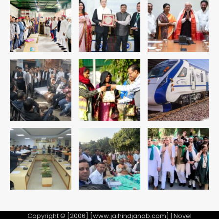
रोहित चौधरी गैंग का कुख्यात बदमाश राजस्थान
से गिरफ्तार
Team JHJ
5
पुरा महादेव से बेटियों के स्वास्थ्य और सुरक्षा का
संदेश
Team JHJ
1
अब पहला स्थान हासिल करना लक्ष्य: डीएम
Team JHJ
2
28 साल बाद कानून के शिकंजे में आया हत्या का
फरार आरोपी
Copyright © [2006] [www.jaihindjanab.com] | Novel