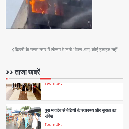
डबल मर्डर का मुख्य साजिशकर्ता क्राइम ब्रांच
के हत्थे
Team JHJ
4
Post
दिल्ली के उत्तम नगर में शोरूम में लगी भीषण आग, कोई हताहत नहीं
navigation
रोहित चौधरी गैंग का कुख्यात बदमाश राजस्थान
>> ताजा खबरें
से गिरफ्तार
Team JHJ
5
पुरा महादेव से बेटियों के स्वास्थ्य और सुरक्षा का
संदेश
Team JHJ