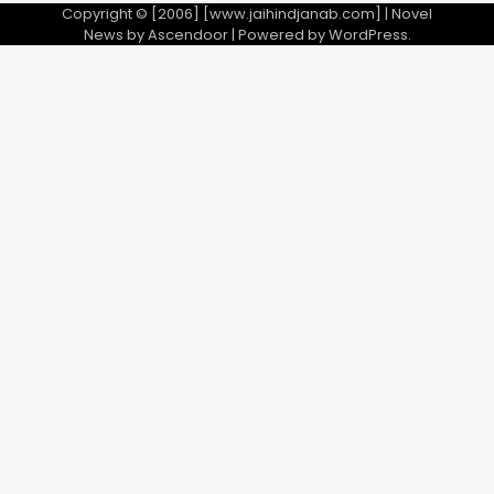
Copyright © [2006] [www.jaihindjanab.com] | Novel
News by
Ascendoor
| Powered by
WordPress
.