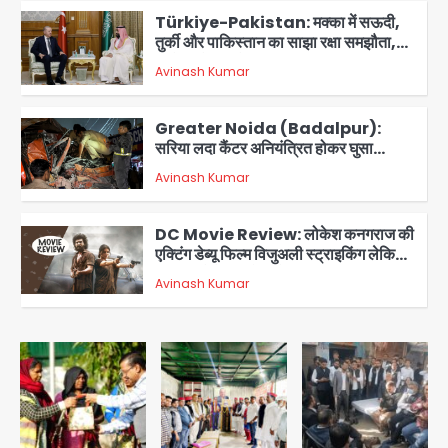
Türkiye-Pakistan: मक्का में सऊदी,
तुर्की और पाकिस्तान का साझा रक्षा समझौता,
जानें इसके मायने
Avinash Kumar
3
Greater Noida (Badalpur):
सरिया लदा कैंटर अनियंत्रित होकर घुसा
किराना दुकान में , ड्राइवर की मौत
Avinash Kumar
4
DC Movie Review: लोकेश कनगराज की
एक्टिंग डेब्यू फिल्म विजुअली स्ट्राइकिंग लेकिन
स्क्रीनप्ले में कमजोर, लेकिन कहानी अधूरी रह
Avinash Kumar
5
गई, 3 स्टार रेटिंग
Felix Hospital Noida: फेलिक्स
हॉस्पिटल और नोएडा लोक मंच की पहल, अब
सिर्फ 30 रुपये में मिलेगी 24 घंटे ऑनलाइन
Avinash Kumar
1
डॉक्टर परामर्श सुविधा
Noida Authority: कर्तव्यनिष्ठा की