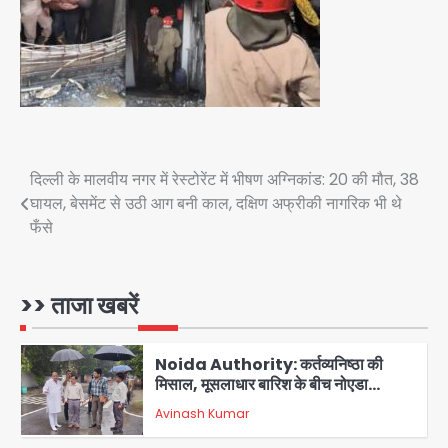
3
Greater Noida (Badalpur):
सरिया लदा कैंटर अनियंत्रित होकर घुसा
किराना दुकान में , ड्राइवर की मौत
Avinash Kumar
4
DC Movie Review: लोकेश कनगराज की
एक्टिंग डेब्यू फिल्म विजुअली स्ट्राइकिंग लेकिन
Post
दिल्ली के मालवीय नगर में रेस्टोरेंट में भीषण अग्निकांड: 20 की मौत, 38
स्क्रीनप्ले में कमजोर, लेकिन कहानी अधूरी रह
घायल, बेसमेंट से उठी आग बनी काल, दक्षिण अफ्रीकी नागरिक भी थे
Avinash Kumar
5
गई, 3 स्टार रेटिंग
navigation
फँसे
Felix Hospital Noida: फेलिक्स
हॉस्पिटल और नोएडा लोक मंच की पहल, अब
सिर्फ 30 रुपये में मिलेगी 24 घंटे ऑनलाइन
>> ताजा खबरें
Avinash Kumar
1
डॉक्टर परामर्श सुविधा
Noida Authority: कर्तव्यनिष्ठा की
मिसाल, मूसलाधार बारिश के बीच नोएडा
प्राधिकरण ने संभाला मोर्चा, सेक्टर 105
Avinash Kumar
आरडब्ल्यूए ने जताया आभार
2