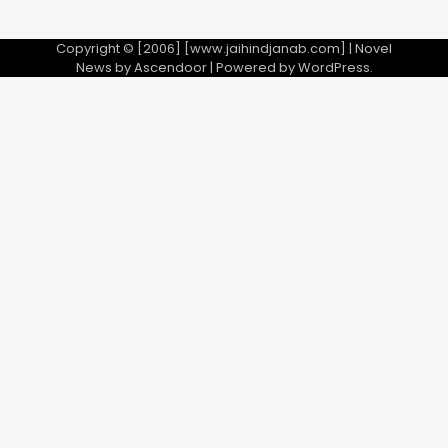
Copyright © [2006] [www.jaihindjanab.com] | Novel
News by
Ascendoor
| Powered by
WordPress
.