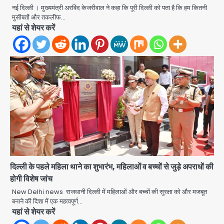
नई दिल्ली । मुख्यमंत्री अरविंद केजरीवाल ने कहा कि पूरी दिल्ली को पता है कि हम कितनी
मुसीबतों और तकलीफ…
यहां से शेयर करें
दिल्ली के पहले महिला थाने का शुभारंभ, महिलाओं व बच्चों से जुड़े अपराधों की
Noida Sector 105: हाई कोर्ट जज व पूर्व
होगी विशेष जांच
कैबिनेट सेक्रेटरी ने बच्चों संग चलाया सफाई
अभियान, 160 किलो कूड़ा हटाया
New Delhi news राजधानी दिल्ली में महिलाओं और बच्चों की सुरक्षा को और मजबूत
Avinash Kumar
बनाने की दिशा में एक महत्वपूर्ण…
2
यहां से शेयर करें