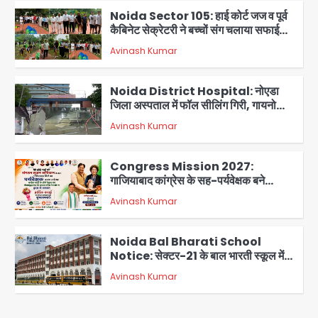
अभियान, 160 किलो कूड़ा हटाया
Avinash Kumar
2
Noida District Hospital: नोएडा
जिला अस्पताल में फॉल सीलिंग गिरी, गायनो
OT गैलरी में बड़ा हादसा टला; मरीजों की सुरक्षा
Avinash Kumar
पर उठे सवाल
3
Congress Mission 2027:
गाजियाबाद कांग्रेस के सह-पर्यवेक्षक बने
सतेन्द्र शर्मा, गौतमबुद्धनगर नेताओं ने जताया
Avinash Kumar
आभार
4
Noida Bal Bharati School
Notice: सेक्टर-21 के बाल भारती स्कूल में
बिना खिड़की-वेंटिलेशन बेसमेंट में चल रही थी
Avinash Kumar
8वीं की क्लास, NCPCR की शिकायत पर
5
भेजा नोटिस
Assam Floods: सलमान खान का
‘आशियाना’ अभियान – 500 बाढ़रोधी घर,
220 तैयार; जुबीन गर्ग की विरासत और बॉलीवुड