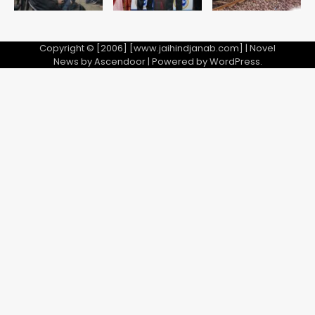
Copyright © [2006] [www.jaihindjanab.com] | Novel
News by
Ascendoor
| Powered by
WordPress
.