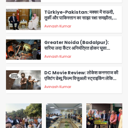
2
Türkiye-Pakistan: मक्का में सऊदी,
तुर्की और पाकिस्तान का साझा रक्षा समझौता,
जानें इसके मायने
Avinash Kumar
3
Greater Noida (Badalpur):
सरिया लदा कैंटर अनियंत्रित होकर घुसा
किराना दुकान में , ड्राइवर की मौत
Avinash Kumar
4
DC Movie Review: लोकेश कनगराज की
एक्टिंग डेब्यू फिल्म विजुअली स्ट्राइकिंग लेकिन
स्क्रीनप्ले में कमजोर, लेकिन कहानी अधूरी रह
Avinash Kumar
5
गई, 3 स्टार रेटिंग
Felix Hospital Noida: फेलिक्स
हॉस्पिटल और नोएडा लोक मंच की पहल, अब
सिर्फ 30 रुपये में मिलेगी 24 घंटे ऑनलाइन
Avinash Kumar
1
डॉक्टर परामर्श सुविधा