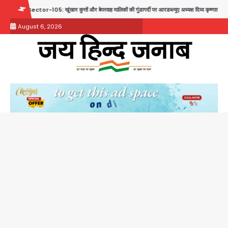
Skip
 बेपरवाह मालिकों की गुंडागर्दी पर आरडब्ल्यूए अध्यक्ष दिव्य कृष्णात्रेय का करारा हमला, पुलिस-प्राधिकरण से सख्त क
to
August 6, 2026
content