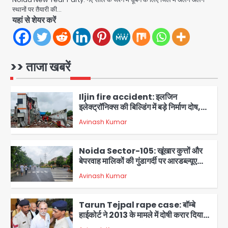
तेज रफ्तार कार की टक्कर से बाइक सवार दो
स्थानों पर तैयारी की…
युवकों की मौत, परिवारों में मातम
Avinash Kumar
यहां से शेयर करें
1
Iljin fire accident: इलजिन
इलेक्ट्रॉनिक्स की बिल्डिंग में बड़े निर्माण दोष,
>> ताजा खबरें
कंक्रीट बीम तिरछा; पीडब्ल्यूडी ऑडिट में
Avinash Kumar
चौंकाने वाला खुलासा
2
Noida Sector-105: खूंखार कुत्तों और
बेपरवाह मालिकों की गुंडागर्दी पर आरडब्ल्यूए
अध्यक्ष दिव्य कृष्णात्रेय का करारा हमला,
Avinash Kumar
पुलिस-प्राधिकरण से सख्त कार्रवाई की मांग
3
Tarun Tejpal rape case: बॉम्बे
हाईकोर्ट ने 2013 के मामले में दोषी करार दिया,
10 साल की सजा सुनाई
Avinash Kumar
4
Air India Flight Turbulence: हवा
में 5 मिनट तक कांपी फ्लाइट, क्रू मेंबर्स को रीढ़
की हड्डी में गंभीर चोट; नागरिक उड्डयन मंत्री