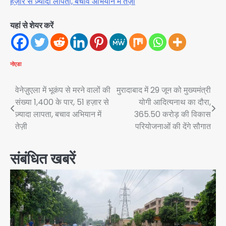
हज़ार से ज़्यादा लापता, बचाव अभियान में तेज़ी
यहां से शेयर करें
नोएडा
Post
वेनेज़ुएला में भूकंप से मरने वालों की
मुरादाबाद में 29 जून को मुख्यमंत्री
संख्या 1,400 के पार, 51 हज़ार से
योगी आदित्यनाथ का दौरा,
navigation
ज़्यादा लापता, बचाव अभियान में
365.50 करोड़ की विकास
तेज़ी
परियोजनाओं की देंगे सौगात
संबंधित खबरें