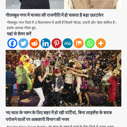
Iljin fire accident: इलजिन
इलेक्ट्रॉनिक्स की बिल्डिंग में बड़े निर्माण दोष,
कंक्रीट बीम तिरछा; पीडब्ल्यूडी ऑडिट में
गौतमबुध नगर में भाजपा की राजनीति में हो सकता है बड़ा उलटफेर
Avinash Kumar
चौंकाने वाला खुलासा
2
गौतमबुध नगर जिले में 3 विधानसभा में आती हैं जिसमें नोएडा, दादरी और जेवर शामिल है।
इसके अलावा गौतम बुध…
Noida Sector-105: खूंखार कुत्तों और
यहां से शेयर करें
बेपरवाह मालिकों की गुंडागर्दी पर आरडब्ल्यूए
अध्यक्ष दिव्य कृष्णात्रेय का करारा हमला,
Avinash Kumar
पुलिस-प्राधिकरण से सख्त कार्रवाई की मांग
3
Tarun Tejpal rape case: बॉम्बे
हाईकोर्ट ने 2013 के मामले में दोषी करार दिया,
10 साल की सजा सुनाई
Avinash Kumar
4
Air India Flight Turbulence: हवा
में 5 मिनट तक कांपी फ्लाइट, क्रू मेंबर्स को रीढ़
की हड्डी में गंभीर चोट; नागरिक उड्डयन मंत्री
Avinash Kumar
पहुंचे अस्पताल
5
नए साल के जश्न के लिए शहर में हो रही पार्टियां, बिना लाइसेंस के शराब
परोसने वालों पर आबकारी विभाग की नजर
Greater Noida road accident:
Noida New Year Party: नए साल के जश्न में डूबने के लिए जिले में अलग अलग