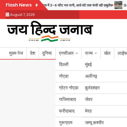
Skip
Flash News
ी पोल, सेक्टर-95 अंडरपास में 3-4 फीट भरा पानी, आधे घंटे तक फंसी रही एम्बुलेंस
Gaur Ch
to
August 7, 2026
content
मुख्य पेज
देश
दुनिया
एनसीआर
राज्य
खेल
लाईफ
दिल्ली
मुंबई
नोएडा
उत्तर प्रदेश
अलीगढ़
ग्रेटर नोएडा
बुलंदशहर
बिहार
गाजियाबाद
जेवर
पंजाब
फरीदाबाद
मेरठ
हरियाणा
गुरूग्राम
जम्मू कश्मीर