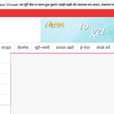
owk: चार मूर्ति चौक पर चलना हुआ दुश्वार! उखड़ी सड़कें और जलभराव बना आफत, अंडरपास पर भी ख
 स्टाइल
बिजनेस
मूवी-मस्ती
वायरल खबरें
ई-पेपर
संपर्क करें