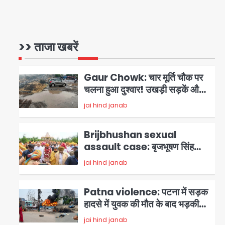
Noida waterlogging: नोएडा
में ‘हाईटेक सिटी’ के दावों की खुली पोल,
सेक्टर-95 अंडरपास में 3-4 फीट
>> ताजा खबरें
Avinash Kumar
1
भरा पानी, आधे घंटे तक फंसी रही
एम्बुलेंस
Gaur Chowk: चार मूर्ति चौक पर
चलना हुआ दुश्वार! उखड़ी सड़कें और
जलभराव बना आफत, अंडरपास पर भी
jai hind janab
2
खतरा
Brijbhushan sexual
assault case: बृजभूषण सिंह
बोले- संसद जरूर लौटूंगा, हुई चरित्र
jai hind janab
3
हत्या की कोशिश, प्रियंका गांधी को
बरगलाया गया, यौन शोषण नहीं ‘गुड-
Patna violence: पटना में सड़क
बैड टच’ का था मामला
हादसे में युवक की मौत के बाद भड़की
हिंसा, उपद्रवियों ने फूंकीं 10 गाड़ियां,
jai hind janab
4