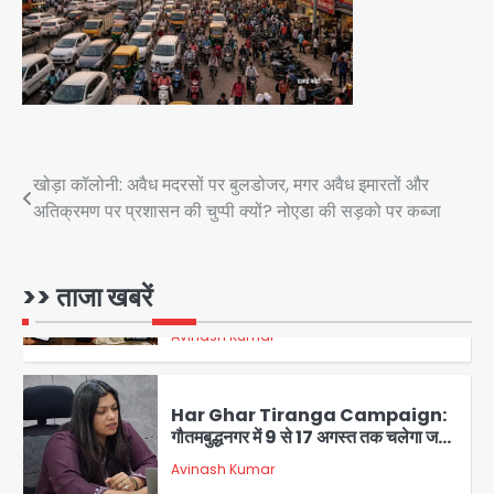
3
सरकारी भर्ती परीक्षाओं में नकल कराने वाले
अंतरराज्यीय गिरोह का भंडाफोड़, मास्टरमाइंड
समेत 7 गिरफ्तार
Team JHJ
4
आॅपरेशन ह्यप्रहारह्ण : 72 घंटे में उत्तर-पश्चिम
Post
खोड़ा कॉलोनी: अवैध मदरसों पर बुलडोजर, मगर अवैध इमारतों और
जिला पुलिस का बड़ा एक्शन
अतिक्रमण पर प्रशासन की चुप्पी क्यों? नोएडा की सड़को पर कब्जा
Team JHJ
navigation
5
UPI fee dispute: आम लोगों की जेब नहीं,
>> ताजा खबरें
मर्चेंट्स पर बोझ, पर पर्दे के पीछे ट्रंप का दबाव?
Avinash Kumar
1
Har Ghar Tiranga Campaign:
गौतमबुद्धनगर में 9 से 17 अगस्त तक चलेगा जन-
जागरूकता महाअभियान, डीएम ने की समीक्षा
Avinash Kumar
बैठक