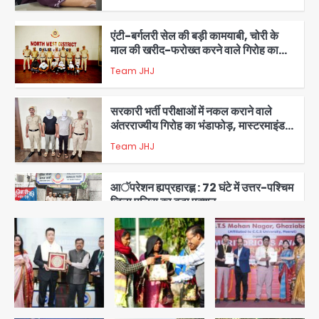
2
एंटी-बर्गलरी सेल की बड़ी कामयाबी, चोरी के
माल की खरीद-फरोख्त करने वाले गिरोह का
भंडाफोड़
Team JHJ
3
सरकारी भर्ती परीक्षाओं में नकल कराने वाले
अंतरराज्यीय गिरोह का भंडाफोड़, मास्टरमाइंड
समेत 7 गिरफ्तार
Team JHJ
4
आॅपरेशन ह्यप्रहारह्ण : 72 घंटे में उत्तर-पश्चिम
जिला पुलिस का बड़ा एक्शन
Team JHJ
5
UPI fee dispute: आम लोगों की जेब नहीं,
मर्चेंट्स पर बोझ, पर पर्दे के पीछे ट्रंप का दबाव?
Avinash Kumar
1