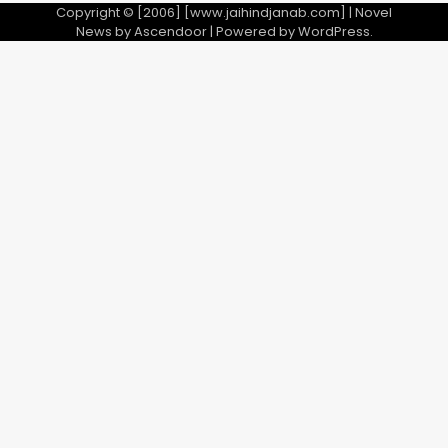
5
Copyright © [2006] [www.jaihindjanab.com] | Novel
News by
Ascendoor
| Powered by
WordPress
.