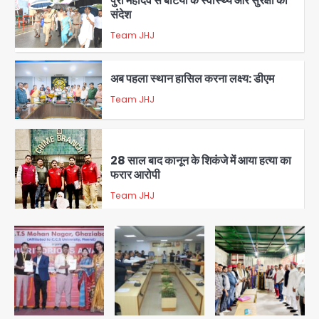
पुरा महादेव से बेटियों के स्वास्थ्य और सुरक्षा का
संदेश
Team JHJ
2
अब पहला स्थान हासिल करना लक्ष्य: डीएम
Team JHJ
3
28 साल बाद कानून के शिकंजे में आया हत्या का
फरार आरोपी
Team JHJ
4
डबल मर्डर का मुख्य साजिशकर्ता क्राइम ब्रांच
के हत्थे
Team JHJ