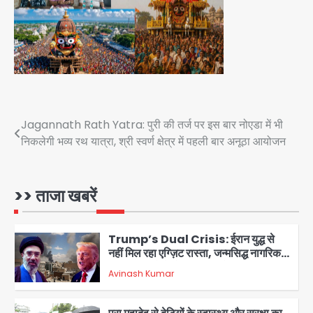
28 साल बाद कानून के शिकंजे में आया हत्या का
फरार आरोपी
Team JHJ
4
Post
Jagannath Rath Yatra: पुरी की तर्ज पर इस बार नोएडा में भी
डबल मर्डर का मुख्य साजिशकर्ता क्राइम ब्रांच
निकलेगी भव्य रथ यात्रा, श्री स्वर्ण क्षेत्र में पहली बार अनूठा आयोजन
navigation
के हत्थे
Team JHJ
>> ताजा खबरें
5
Trump’s Dual Crisis: ईरान युद्ध से
नहीं मिल रहा एग्ज़िट रास्ता, जन्मसिद्ध नागरिकता
पर सुप्रीम कोर्ट को दी फिर चुनौती
Avinash Kumar
1