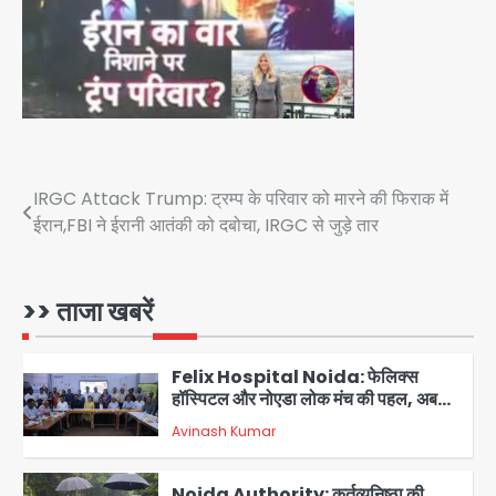
Türkiye-Pakistan: मक्का में सऊदी,
तुर्की और पाकिस्तान का साझा रक्षा समझौता,
जानें इसके मायने
Avinash Kumar
4
Greater Noida (Badalpur):
सरिया लदा कैंटर अनियंत्रित होकर घुसा
किराना दुकान में , ड्राइवर की मौत
Post
IRGC Attack Trump: ट्रम्प के परिवार को मारने की फिराक में
Avinash Kumar
5
ईरान,FBI ने ईरानी आतंकी को दबोचा, IRGC से जुड़े तार
navigation
Sajid Rashidi’s controversial:
शिवभक्त नहीं, आतंकवादी हैं’, मौलाना का
कांवड़ियों पर विवादित बयान, BJP विधायक ने
>> ताजा खबरें
Avinash Kumar
कराई FIR, NSA की मांग
1
Felix Hospital Noida: फेलिक्स
हॉस्पिटल और नोएडा लोक मंच की पहल, अब
सिर्फ 30 रुपये में मिलेगी 24 घंटे ऑनलाइन
Avinash Kumar
2
डॉक्टर परामर्श सुविधा
Noida Authority: कर्तव्यनिष्ठा की