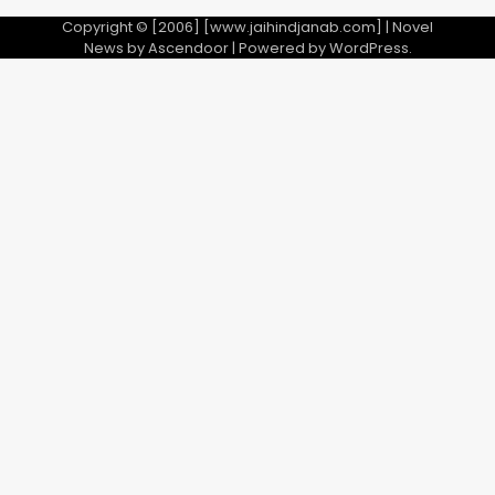
Copyright © [2006] [www.jaihindjanab.com] | Novel
News by
Ascendoor
| Powered by
WordPress
.