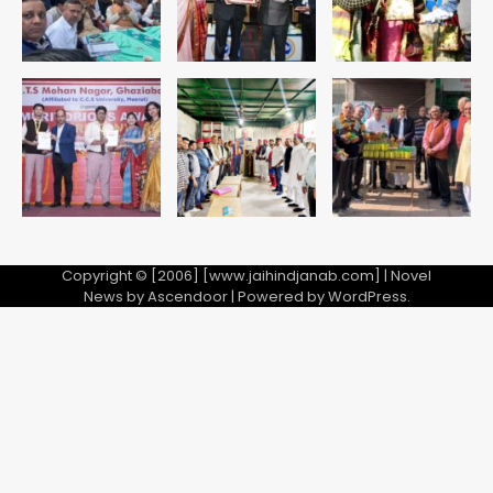
अपनत्व का सहारा
Team JHJ
5
Copyright © [2006] [www.jaihindjanab.com] | Novel
News by
Ascendoor
| Powered by
WordPress
.