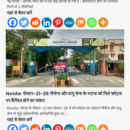
2
नई दिल्ली। कोच्चि नेवल बेस में एक बड़ा हादसा हो गया है। हेलिकॉप्टर हैंगर का दरवाजा
गिरने से 2 नौसैनिकों…
यहां से शेयर करें
Petrol bomb attack on Shakib
Al Hasan’s house: शेख हसीना की
वर्चुअल प्रेस कॉन्फ्रेंस में जुड़ने पर भड़का
Avinash Kumar
गुस्सा, शाकिब अल हसन के मगुरा स्थित घर पर
3
पेट्रोल बम से हमला
Rasra Assembly seat: बसपा के
इकलौते विधायक उमाशंकर सिंह का निधन, दो
साल से कैंसर से जूझ रहे थे
Avinash Kumar
4
डीएम अस्मिता लाल ने गोद में उठाकर दिया
अपनत्व का सहारा
Team JHJ
Noida: सेक्टर-21-25 नौसेना और वायु सेना के स्टाफ को मिले फ्लेट्स
5
पर कैंसिल होने का संकट
आॅपरेशन विस्टा 1.0: वीजा शर्तों का उल्लंघन
Noida: नोएडा के सेक्टर-21 तथा सेक्टर-25 में बने फ्लेट्स का आवंटन नौसेना और वायु
करने वाले 11 बांग्लादेशी नागरिक सेंट्रल जिला
सेना से जुड़े अधिकारियों-कर्मचारियों हुआ था।…
पुलिस के हत्थे चढ़े
यहां से शेयर करें
Team JHJ
1