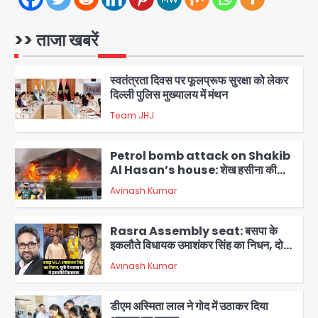
स्वतंत्रता दिवस पर फूलप्रूफ सुरक्षा को लेकर
दिल्ली पुलिस मुख्यालय में मंथन
>> ताजा खबरें
Team JHJ
2
Petrol bomb attack on Shakib
Al Hasan’s house: शेख हसीना की
वर्चुअल प्रेस कॉन्फ्रेंस में जुड़ने पर भड़का
Avinash Kumar
गुस्सा, शाकिब अल हसन के मगुरा स्थित घर पर
3
पेट्रोल बम से हमला
Rasra Assembly seat: बसपा के
इकलौते विधायक उमाशंकर सिंह का निधन, दो
साल से कैंसर से जूझ रहे थे
Avinash Kumar
4
डीएम अस्मिता लाल ने गोद में उठाकर दिया
अपनत्व का सहारा
Team JHJ
5