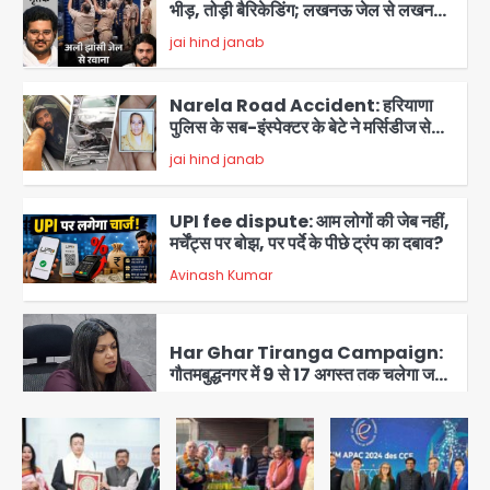
भीड़, तोड़ी बैरिकेडिंग; लखनऊ जेल से लखनऊ
पहुंचा उमर
jai hind janab
2
Narela Road Accident: हरियाणा
पुलिस के सब-इंस्पेक्टर के बेटे ने मर्सिडीज से
मारी टक्कर, 70 वर्षीय राहगीर महिला की मौत
jai hind janab
3
UPI fee dispute: आम लोगों की जेब नहीं,
मर्चेंट्स पर बोझ, पर पर्दे के पीछे ट्रंप का दबाव?
Avinash Kumar
4
Har Ghar Tiranga Campaign:
गौतमबुद्धनगर में 9 से 17 अगस्त तक चलेगा जन-
जागरूकता महाअभियान, डीएम ने की समीक्षा
Avinash Kumar
बैठक
5
Rahul Gandhi Prayagraj Visit: