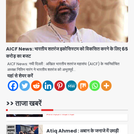
पुलिस के सब-इंस्पेक्टर के बेटे ने मर्सिडीज से
मारी टक्कर, 70 वर्षीय राहगीर महिला की मौत
jai hind janab
3
UPI fee dispute: आम लोगों की जेब नहीं,
मर्चेंट्स पर बोझ, पर पर्दे के पीछे ट्रंप का दबाव?
Avinash Kumar
4
AICF News: भारतीय शतरंज इकोसिस्टम को विकसित करने के लिए 65
करोड़ का बजट
Har Ghar Tiranga Campaign:
AICF News: नयी दिल्ली : अखिल भारतीय शतरंज महासंघ (AICF) के नवनिर्वाचित
गौतमबुद्धनगर में 9 से 17 अगस्त तक चलेगा जन-
अध्यक्ष नितिन नारंग ने भारतीय शतरंज को अभूतपूर्व…
जागरूकता महाअभियान, डीएम ने की समीक्षा
यहां से शेयर करें
Avinash Kumar
बैठक
5
Rahul Gandhi Prayagraj Visit:
>> ताजा खबरें
राहुल गांधी प्रयागराज पहुंचे, साथ में प्रियंका की
बेटी मिराया; केपी ग्राउंड में छात्रों से संवाद,
Avinash Kumar
1
सिर्फ 5 हजार मौजूद
Atiq Ahmed : अबान के जनाजे में उमड़ी