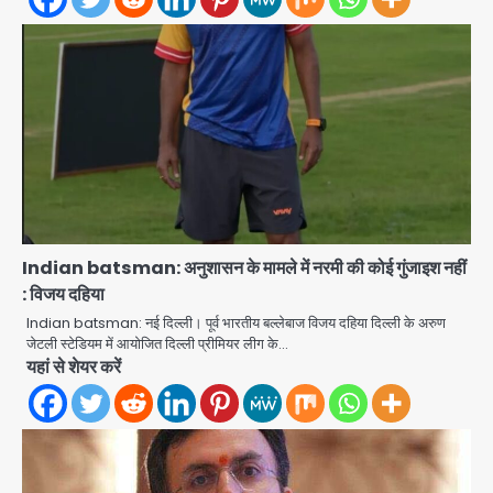
Indian batsman: अनुशासन के मामले में नरमी की कोई गुंजाइश नहीं
: विजय दहिया
Indian batsman: नई दिल्ली। पूर्व भारतीय बल्लेबाज विजय दहिया दिल्ली के अरुण
जेटली स्टेडियम में आयोजित दिल्ली प्रीमियर लीग के…
Atiq Ahmed : अबान के जनाजे में उमड़ी
यहां से शेयर करें
भीड़, तोड़ी बैरिकेडिंग; लखनऊ जेल से लखनऊ
पहुंचा उमर
jai hind janab
2
Narela Road Accident: हरियाणा