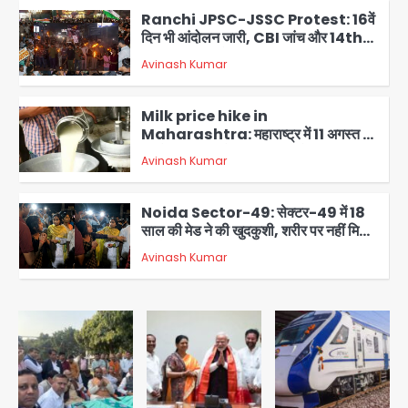
Ranchi JPSC-JSSC Protest: 16वें
दिन भी आंदोलन जारी, CBI जांच और 14th
Exam रद्द करने की मांग
Avinash Kumar
3
Milk price hike in
Maharashtra: महाराष्ट्र में 11 अगस्त से
दूध के दाम 2 रुपये प्रति लीटर बढ़े
Avinash Kumar
4
Noida Sector-49: सेक्टर-49 में 18
साल की मेड ने की खुदकुशी, शरीर पर नहीं मिली
कोई बाहरी
Avinash Kumar
5
Noida Crime News: नोएडा सेक्टर-51
में 15 वर्षीय घरेलू सहायिका का शव पंखे से लटका
मिला
Avinash Kumar
1
Noida Crime news: रेप पीड़िता