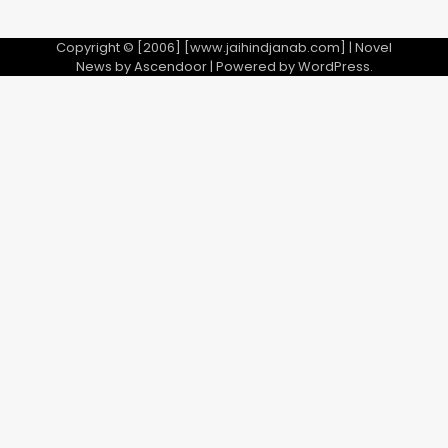
Copyright © [2006] [www.jaihindjanab.com] | Novel
News by
Ascendoor
| Powered by
WordPress
.