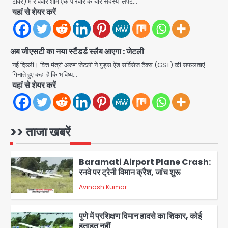
टावर) में रविवार शाम एक परिवार के चार सदस्य लिफ्ट…
Connection Fraud: बुजुर्ग से वीडियो
यहां से शेयर करें
कॉल पर 9.77 लाख की साइबर फ्रॉड
Avinash Kumar
4
Taylor Swift: ट्रंप कैंपेन-व्हाइट हाउस
अब जीएसटी का नया स्टैंडर्ड स्लैब आएगा : जेटली
पोस्ट से हटाए गए गाने, जानें पूरा विवाद
नई दिल्ली। वित्त मंत्री अरुण जेटली ने गुड्स ऐंड सर्विसेज टैक्स (GST) की सफलताएं
Avinash Kumar
गिनाते हुए कहा है कि भविष्य…
5
यहां से शेयर करें
Air India Phuket Delhi flight:
कैप्टन का डोप टेस्ट पॉजिटिव, 17 घायल;
DGCA जांच जारी
Avinash Kumar
>> ताजा खबरें
1
Baramati Airport Plane Crash:
रनवे पर ट्रेनी विमान क्रैश, जांच शुरू
Avinash Kumar
2
पुणे में प्रशिक्षण विमान हादसे का शिकार, कोई
हताहत नहीं