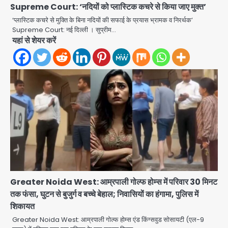
Supreme Court: ‘नदियों को प्लास्टिक कचरे से किया जाए मुक्त’
‘प्लास्टिक कचरे से मुक्ति के बिना नदियों की सफाई के प्रयास भ्रामक व निरर्थक’
Supreme Court: नई दिल्ली । सुप्रीम…
यहां से शेयर करें
Baramati Airport Plane Crash:
रनवे पर ट्रेनी विमान क्रैश, जांच शुरू
Avinash Kumar
2
पुणे में प्रशिक्षण विमान हादसे का शिकार, कोई
हताहत नहीं
Greater Noida West: आम्रपाली गोल्फ होम्स में परिवार 30 मिनट
तक फंसा, घुटन से बुजुर्ग व बच्चे बेहाल; निवासियों का हंगामा, पुलिस में
Team JHJ
3
शिकायत
Greater Noida West: आम्रपाली गोल्फ होम्स एंड किंग्सवुड सोसायटी (एल-9
Greater Noida Gas