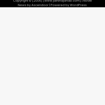
Copyright © [2006] [www.jaihindjanab.com] | Novel
News by
Ascendoor
| Powered by
WordPress
.