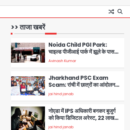
Noida News: गांजा तस्कर महिला
से सांठगांठ के आरोप में सिपाही
गिरफ्तार, सेवा से बर्खास्त, कई
jai hind janab
>> ताजा खबरें
पुलिसकर्मियों में डर
1
Noida Child PGI Park:
चाइल्ड पीजीआई पार्क में झूले के पास
लोहे की ग्रिल में उतरा करंट, 7 साल के
Avinash Kumar
2
बच्चे की हालत गंभीर, बिजली विभाग पर
लापरवाही का आरोप
Jharkhand PSC Exam
Scam: रांची में छात्रों का आंदोलन
तेज, सरकार से बातचीत को तैयार, रखीं
jai hind janab
3
दो बड़ी शर्तें
नोएडा में IPS अधिकारी बनकर बुजुर्ग
को किया डिजिटल अरेस्ट, 22 लाख
रुपये की ठगी
jai hind janab
4