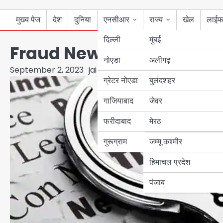
मुख्य पेज
देश
दुनिया
एनसीआर
राज्य
खेल
लाईफ
दिल्ली
मुंबई
Fraud News: भाजपा नेता ने बसपा के 
नोएडा
उत्तर प्रदेश
अलीगढ़
September 2, 2023
jai hind janab
ग्रेटर नोएडा
बुलंदशहर
बिहार
गाजियाबाद
जेवर
पंजाब
फरीदाबाद
मेरठ
हरियाणा
गुरूग्राम
जम्मू कश्मीर
हिमाचल प्रदेश
पंजाब