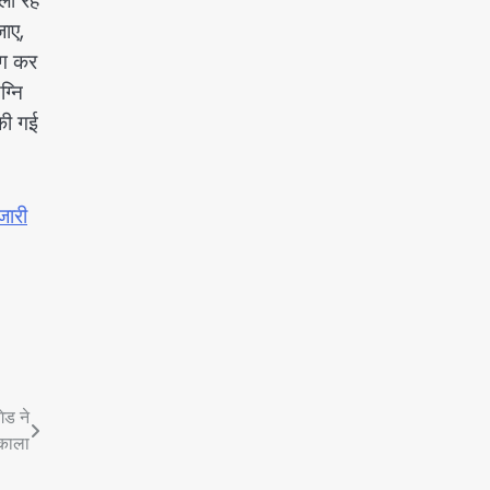
ा रहे
जाए,
ँग कर
्नि
 की गई
जारी
ेड ने
िकाला