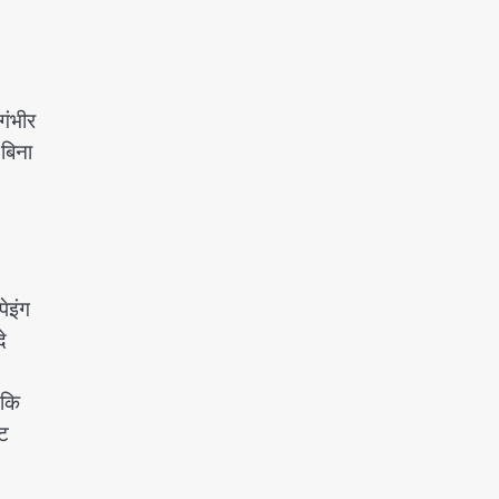
गंभीर
 बिना
पेइंग
े
 कि
्ट