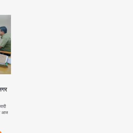
 नगर
ादी
 ने आज