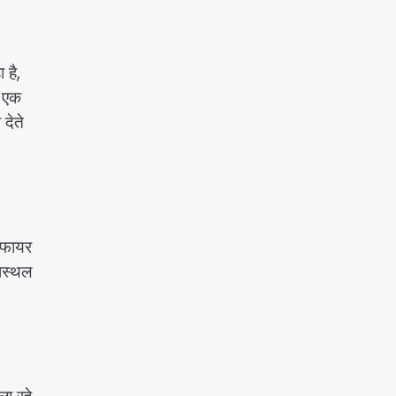
 है,
ब एक
देते
र फायर
ास्थल