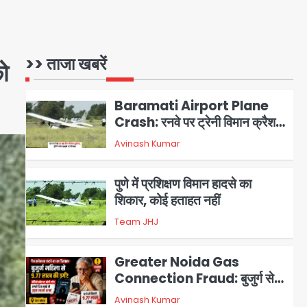
Avinash Kumar
1
जारी
Baramati Airport Plane
Crash: रनवे पर ट्रेनी विमान क्रैश,
>> ताजा खबरें
को
जांच शुरू
Avinash Kumar
2
पुणे में प्रशिक्षण विमान हादसे का
शिकार, कोई हताहत नहीं
Team JHJ
3
Greater Noida Gas
Connection Fraud: बुजुर्ग से
वीडियो कॉल पर 9.77 लाख की साइबर
Avinash Kumar
4
फ्रॉड
Taylor Swift: ट्रंप कैंपेन-व्हाइट
हाउस पोस्ट से हटाए गए गाने, जानें पूरा