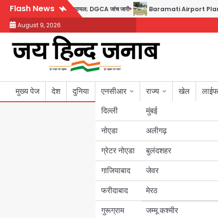
Skip
Flash News
ोप टेस्ट पॉजिटिव, 17 घायल; DGCA जांच जारी
Baramati Airport Plane Crash: रनवे 
to
August 9, 2026
content
मुख्य पेज
देश
दुनिया
एनसीआर
राज्य
खेल
लाईफ
दिल्ली
मुंबई
नोएडा
उत्तर प्रदेश
अलीगढ़
ग्रेटर नोएडा
बुलंदशहर
बिहार
गाजियाबाद
जेवर
पंजाब
फरीदाबाद
मेरठ
हरियाणा
गुरूग्राम
जम्मू कश्मीर