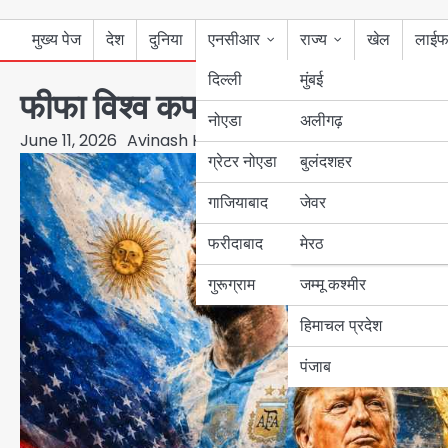
मुख्य पेज
देश
दुनिया
एनसीआर
राज्य
खेल
लाईफ
दिल्ली
मुंबई
फीफा विश्व कप 2026: जब फुटबॉल का 
नोएडा
उत्तर प्रदेश
अलीगढ़
June 11, 2026
Avinash Kumar
ग्रेटर नोएडा
बुलंदशहर
बिहार
गाजियाबाद
जेवर
पंजाब
फरीदाबाद
मेरठ
हरियाणा
गुरूग्राम
जम्मू कश्मीर
हिमाचल प्रदेश
पंजाब