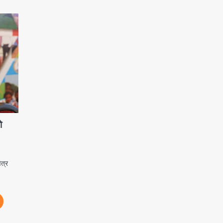
ो
त्र