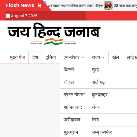
Skip
Flash News
थ्य और सुरक्षा का संदेश
अब पहला स्थान हासिल करना लक्ष्य: डीएम
28 साल बाद कानून के शि
to
August 7, 2026
content
मुख्य पेज
देश
दुनिया
एनसीआर
राज्य
खेल
लाईफ
दिल्ली
मुंबई
नोएडा
उत्तर प्रदेश
अलीगढ़
ग्रेटर नोएडा
बुलंदशहर
बिहार
गाजियाबाद
जेवर
पंजाब
फरीदाबाद
मेरठ
हरियाणा
गुरूग्राम
जम्मू कश्मीर