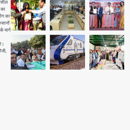
तहसील
Team JHJ
1
 का
योग का
अब पहला स्थान हासिल करना लक्ष्य:
िसानों
डीएम
क मार्ग
Team JHJ
2
गे।
ौजी,
28 साल बाद कानून के शिकंजे में आया
हत्या का फरार आरोपी
Team JHJ
3
डबल मर्डर का मुख्य साजिशकर्ता
क्राइम ब्रांच के हत्थे
Team JHJ