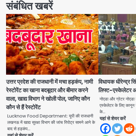
संबंधित खबरें
उत्तर प्रदेश की राजधानी में मचा हड़कंप, नामी
विधायक धीरेन्द्र सि
रेस्टोरेंट का खाना बदबूदार और बीमार करने
लिफ्ट-एस्केलेटर
वाला, खाद्य विभाग ने खोली पोल, जानिए कौन
नोएडा और ग्रेटर नोएडा म
एस्केलेटर के लिए कानून
कौन से हैं रेस्टोरेंट
के…
Lucknow Food Department: यूपी की राजधानी
यहां से शेयर करें
लखनऊ में खाद्य सुरक्षा विभाग की जांच रिपोट्र सामने आने के
बाद से हड़कंप…
यहां से शेयर करें