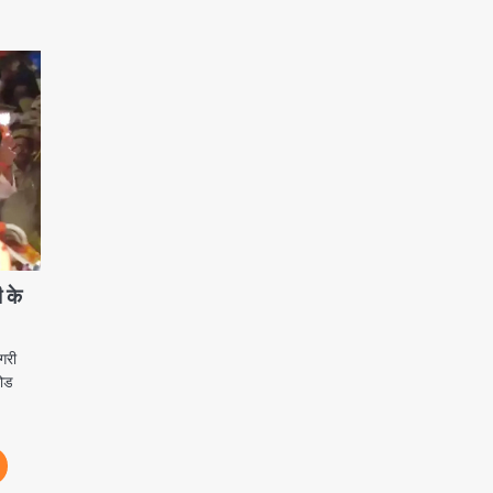
4
रोहित चौधरी गैंग का कुख्यात बदमाश
राजस्थान से गिरफ्तार
Team JHJ
5
 के
गरी
रोड