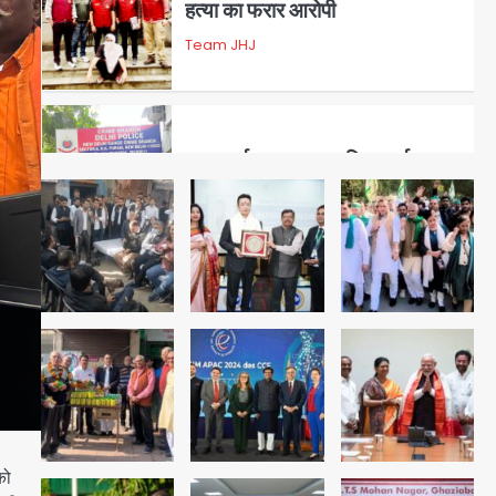
3
डबल मर्डर का मुख्य साजिशकर्ता
क्राइम ब्रांच के हत्थे
Team JHJ
4
रोहित चौधरी गैंग का कुख्यात बदमाश
राजस्थान से गिरफ्तार
Team JHJ
5
पुरा महादेव से बेटियों के स्वास्थ्य और
को
सुरक्षा का संदेश