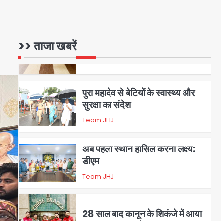
राजस्थान से गिरफ्तार
Team JHJ
>> ताजा खबरें
5
पुरा महादेव से बेटियों के स्वास्थ्य और
सुरक्षा का संदेश
Team JHJ
1
अब पहला स्थान हासिल करना लक्ष्य:
डीएम
Team JHJ
2
28 साल बाद कानून के शिकंजे में आया
हत्या का फरार आरोपी
Team JHJ