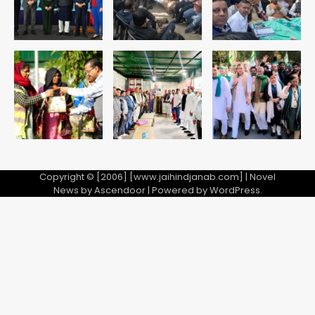
Copyright © [2006] [www.jaihindjanab.com] | Novel
News by
Ascendoor
| Powered by
WordPress
.