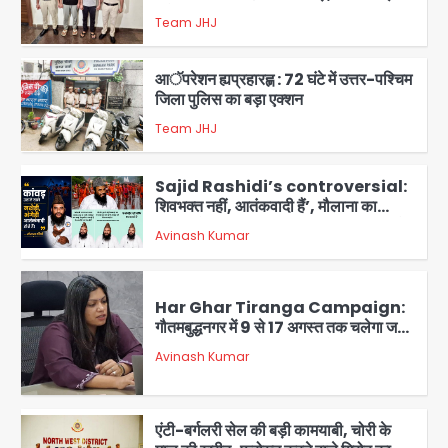
समेत 7 गिरफ्तार
Team JHJ
3
आॅपरेशन ह्यप्रहारह्ण : 72 घंटे में उत्तर-पश्चिम
जिला पुलिस का बड़ा एक्शन
Team JHJ
4
Sajid Rashidi’s controversial:
शिवभक्त नहीं, आतंकवादी हैं’, मौलाना का
कांवड़ियों पर विवादित बयान, BJP विधायक ने
Avinash Kumar
कराई FIR, NSA की मांग
5
Har Ghar Tiranga Campaign:
गौतमबुद्धनगर में 9 से 17 अगस्त तक चलेगा जन-
जागरूकता महाअभियान, डीएम ने की समीक्षा
Avinash Kumar
बैठक
1
एंटी-बर्गलरी सेल की बड़ी कामयाबी, चोरी के