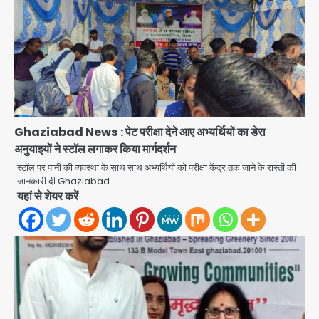
Ghaziabad News : पेट परीक्षा देने आए अभ्यर्थियों का डेरा
अनुयाइयों ने स्टॉल लगाकर किया मार्गदर्शन
Mamata Banerjee Convoy
स्टॉल पर पानी की व्यवस्था के साथ साथ अभ्यर्थियों को परीक्षा केंद्र तक जाने के रास्तों की
Attack: जूते-पत्थर बरसाए, कीचड़ पोता;
जानकारी दी Ghaziabad…
बोलीं- ‘माथा फट जाता’
यहां से शेयर करें
Avinash Kumar
2
Shaheen Bagh News: बारिश के बाद
शाहीन बाग में जलभराव और गड्ढे, सीवर काम से
लोग परेशान
Avinash Kumar
3
Zepto Dhoom: ग्रेटर नोएडा के धूम