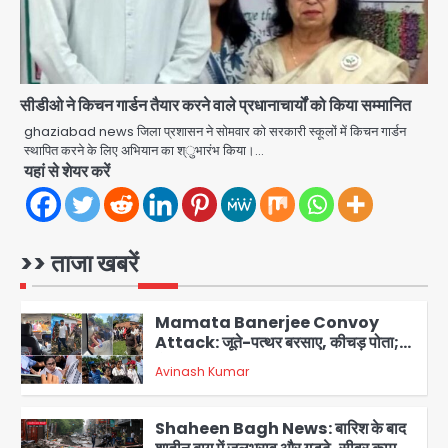
मानिकपुर Zepto वेयरहाउस में वेतन कटौती
को लेकर 100 से ज्यादा कर्मचारियों का विरोध
Avinash Kumar
प्रदर्शन
4
Parshvanath Building
सीडीओ ने किचन गार्डन तैयार करने वाले प्रधानाचार्यों को किया सम्मानित
Shooting: सिक्योरिटी गार्ड की गोली से 17
ghaziabad news जिला प्रशासन ने सोमवार को सरकारी स्कूलों में किचन गार्डन
वर्षीय किशोर की मौत
स्थापित करने के लिए अभियान का श्ुभारंभ किया।…
Avinash Kumar
5
यहां से शेयर करें
Noida District Hospital
Emergency: तीसरी मंजिल से गिरी छात्रा
को नहीं मिला इलाज, प्राइवेट अस्पताल में भर्ती
>> ताजा खबरें
Avinash Kumar
1
Mamata Banerjee Convoy
Attack: जूते-पत्थर बरसाए, कीचड़ पोता;
बोलीं- ‘माथा फट जाता’
Avinash Kumar
2
Shaheen Bagh News: बारिश के बाद
शाहीन बाग में जलभराव और गड्ढे, सीवर काम से