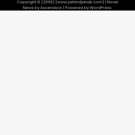
Copyright © [2006] [www.jaihindjanab.com] | Novel
News by
Ascendoor
| Powered by
WordPress
.