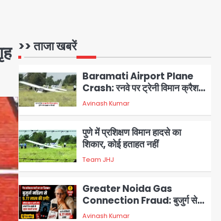
Air India Phuket Delhi
flight: कैप्टन का डोप टेस्ट
पॉजिटिव, 17 घायल; DGCA जांच
Avinash Kumar
1
>> ताजा खबरें
जारी
ृह
Baramati Airport Plane
Crash: रनवे पर ट्रेनी विमान क्रैश,
जांच शुरू
Avinash Kumar
2
पुणे में प्रशिक्षण विमान हादसे का
शिकार, कोई हताहत नहीं
Team JHJ
3
Greater Noida Gas
Connection Fraud: बुजुर्ग से
वीडियो कॉल पर 9.77 लाख की साइबर
Avinash Kumar
4
फ्रॉड