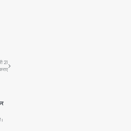
री 21
 कराए
िर
ैं।