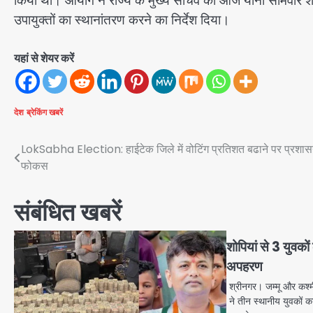
किया था। आयोग ने राज्य के मुख्य सचिव को आज यानी सोमवार शाम 
उपायुक्तों का स्थानांतरण करने का निर्देश दिया।
यहां से शेयर करें
देश
ब्रेकिंग खबरें
Post
LokSabha Election: हाईटेक जिले में वोटिंग प्रतिशत बढाने पर प्रशा
फोकस
navigation
संबंधित खबरें
शोपियां से 3 युवको
अपहरण
श्रीनगर। जम्मू और कश्मी
ने तीन स्थानीय युवकों 