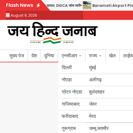
Skip
Flash News
ा डोप टेस्ट पॉजिटिव, 17 घायल; DGCA जांच जारी
Baramati Airport Plane Crash: रन
to
August 9, 2026
content
मुख्य पेज
देश
दुनिया
एनसीआर
राज्य
खेल
लाईफ
दिल्ली
मुंबई
नोएडा
उत्तर प्रदेश
अलीगढ़
ग्रेटर नोएडा
बुलंदशहर
बिहार
गाजियाबाद
जेवर
पंजाब
फरीदाबाद
मेरठ
हरियाणा
गुरूग्राम
जम्मू कश्मीर