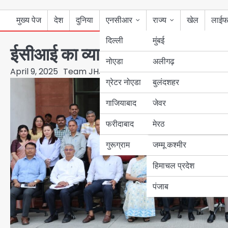
मुख्य पेज
देश
दुनिया
एनसीआर
राज्य
खेल
लाईफ
दिल्ली
मुंबई
ईसीआई का व्यापक जमीनी स्तर का प्
नोएडा
उत्तर प्रदेश
अलीगढ़
April 9, 2025
Team JHJ
ग्रेटर नोएडा
बुलंदशहर
बिहार
गाजियाबाद
जेवर
पंजाब
फरीदाबाद
मेरठ
हरियाणा
गुरूग्राम
जम्मू कश्मीर
हिमाचल प्रदेश
पंजाब