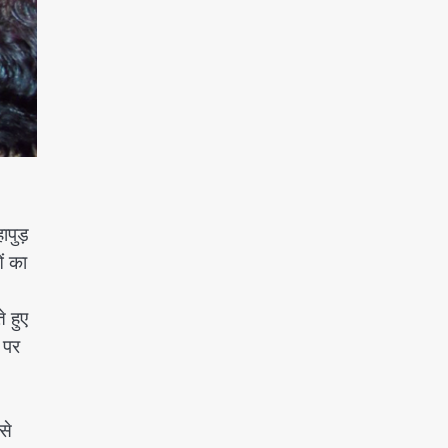
हापुड़
ं का
े हुए
 पर
से