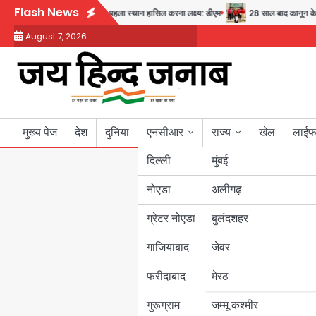
Skip
Flash News
ा का संदेश
अब पहला स्थान हासिल करना लक्ष्य: डीएम
28 साल बाद कानून के शिकंजे में आ
to
August 7, 2026
content
मुख्य पेज
देश
दुनिया
एनसीआर
राज्य
खेल
लाईफ
दिल्ली
मुंबई
नोएडा
उत्तर प्रदेश
अलीगढ़
ग्रेटर नोएडा
बुलंदशहर
बिहार
गाजियाबाद
जेवर
पंजाब
फरीदाबाद
मेरठ
हरियाणा
गुरूग्राम
जम्मू कश्मीर