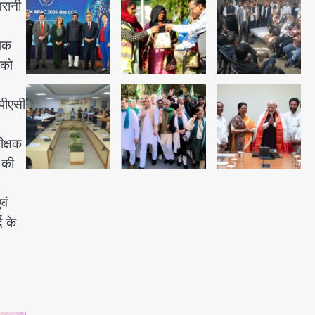
गरानी
अब पहला स्थान हासिल करना लक्ष्य:
डीएम
षेक
Team JHJ
2
 को
28 साल बाद कानून के शिकंजे में आया
 पीएसी
हत्या का फरार आरोपी
Team JHJ
ीक्षक
 की
3
वं
डबल मर्डर का मुख्य साजिशकर्ता
द के
क्राइम ब्रांच के हत्थे
Team JHJ
4