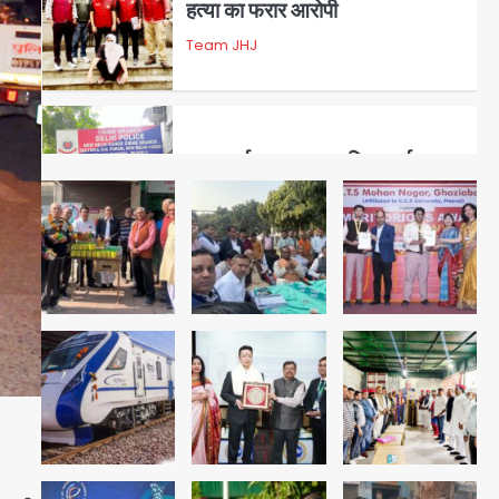
डबल मर्डर का मुख्य साजिशकर्ता
क्राइम ब्रांच के हत्थे
Team JHJ
4
रोहित चौधरी गैंग का कुख्यात बदमाश
राजस्थान से गिरफ्तार
Team JHJ
5
पुरा महादेव से बेटियों के स्वास्थ्य और
सुरक्षा का संदेश
Team JHJ
1