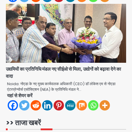
2
आॅपरेशन ह्यप्रहारह्ण : 72 घंटे में उत्तर-पश्चिम
जिला पुलिस का बड़ा एक्शन
Team JHJ
3
Sajid Rashidi’s controversial:
शिवभक्त नहीं, आतंकवादी हैं’, मौलाना का
कांवड़ियों पर विवादित बयान, BJP विधायक ने
Avinash Kumar
कराई FIR, NSA की मांग
4
उद्यमियों का प्रतिनिधि मंडल नए सीईओ से मिला, उद्योगों को बढ़ावा देने का
वादा
Felix Hospital Noida: फेलिक्स
हॉस्पिटल और नोएडा लोक मंच की पहल, अब
Noida: नोएडा के नए मुख्य कार्यपालक अधिकारी (CEO) डॉ लोकेश एम से नोएडा
सिर्फ 30 रुपये में मिलेगी 24 घंटे ऑनलाइन
एंटरप्रेन्योर्स एसोसिएशन (NEA) के प्रतिनिधि मंडल ने…
Avinash Kumar
5
यहां से शेयर करें
डॉक्टर परामर्श सुविधा
एंटी-बर्गलरी सेल की बड़ी कामयाबी, चोरी के
माल की खरीद-फरोख्त करने वाले गिरोह का
भंडाफोड़
>> ताजा खबरें
Team JHJ
1