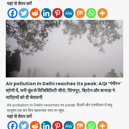
यहां से शेयर करें
Air pollution in Delhi reaches its peak: AQI ‘गंभीर+’
श्रेणी में, घनी धुंध से विजिबिलिटी जीरो; सिंगापुर, ब्रिटेन और कनाडा ने
यात्रियों को दी चेतावनी
Air pollution in Delhi reaches its peak: दिल्ली और एनसीआर में वायु
प्रदूषण एक बार फिर खतरनाक स्तर पर पहुंच…
सरकारी भर्ती परीक्षाओं में नकल कराने वाले
यहां से शेयर करें
अंतरराज्यीय गिरोह का भंडाफोड़, मास्टरमाइंड
समेत 7 गिरफ्तार
Team JHJ