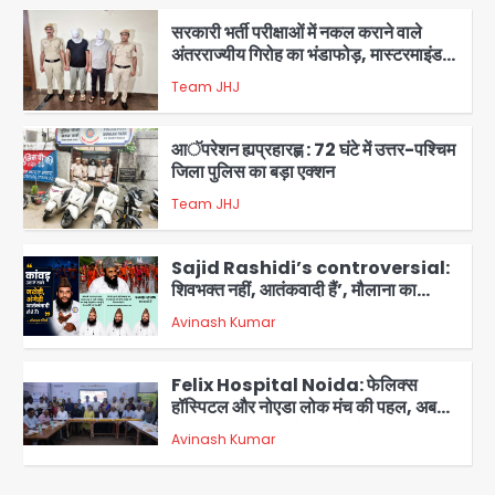
सरकारी भर्ती परीक्षाओं में नकल कराने वाले
अंतरराज्यीय गिरोह का भंडाफोड़, मास्टरमाइंड
समेत 7 गिरफ्तार
Team JHJ
2
आॅपरेशन ह्यप्रहारह्ण : 72 घंटे में उत्तर-पश्चिम
जिला पुलिस का बड़ा एक्शन
Team JHJ
3
Sajid Rashidi’s controversial:
शिवभक्त नहीं, आतंकवादी हैं’, मौलाना का
कांवड़ियों पर विवादित बयान, BJP विधायक ने
Avinash Kumar
कराई FIR, NSA की मांग
4
Felix Hospital Noida: फेलिक्स
हॉस्पिटल और नोएडा लोक मंच की पहल, अब
सिर्फ 30 रुपये में मिलेगी 24 घंटे ऑनलाइन
Avinash Kumar
5
डॉक्टर परामर्श सुविधा