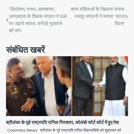
Post
‘डिप्रेशन, तनाव, आत्महत्या’,
श्रम संहिताओं के खिलाफ हंगामा:
आरएसएस के शिक्षक संगठन ने SIR
मजदूर संगठनों ने मनाया ‘काला
navigation
पर उढ़ाये सवाल, करोड़ो मुआवजे
दिवस’
की मांग
संबंधित खबरें
श्रीलंका के पूर्व राष्ट्रपति रानिल गिरफ्तार, कोलंबो फोर्ट कोर्ट में हुए पेश
Colombo News : श्रीलंका के पूर्व राष्ट्रपति रानिल विक्रमसिंघे को शुक्रवार को