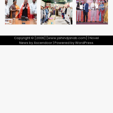
Avinash Kumar
5
Copyright © [2006] [www.jaihindjanab.com] | Novel
News by
Ascendoor
| Powered by
WordPress
.