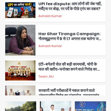
UPI fee dispute: आम लोगों की जेब नहीं,
मर्चेंट्स पर बोझ, पर पर्दे के पीछे ट्रंप का दबाव?
Avinash Kumar
2
Har Ghar Tiranga Campaign:
गौतमबुद्धनगर में 9 से 17 अगस्त तक चलेगा जन-
जागरूकता महाअभियान, डीएम ने की समीक्षा
Avinash Kumar
बैठक
3
एंटी-बर्गलरी सेल की बड़ी कामयाबी, चोरी के
माल की खरीद-फरोख्त करने वाले गिरोह का
भंडाफोड़
Team JHJ
4
सरकारी भर्ती परीक्षाओं में नकल कराने वाले
अंतरराज्यीय गिरोह का भंडाफोड़, मास्टरमाइंड
समेत 7 गिरफ्तार
Team JHJ
5