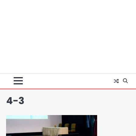
4-3
UPI fee dispute: आम लोगों की जेब नहीं,
मर्चेंट्स पर बोझ, पर पर्दे के पीछे ट्रंप का दबाव?
Avinash Kumar
2