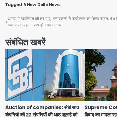
Tagged
#New Delhi News
Post
आगरा में हैवानियत की हद पार, अनारकली ने जहाँपनाह को किया दफ़न, 45 
तक करती रही लापता होने का नाटक
navigation
संबंधित खबरें
Auction of companies: सेबी सात
Supreme Court:
कंपनियों की 22 संपत्तियों की आठ जुलाई को
विवाद का मामला सुप्