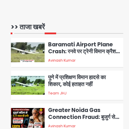
Avinash Kumar
1
जारी
Baramati Airport Plane
Crash: रनवे पर ट्रेनी विमान क्रैश,
>> ताजा खबरें
जांच शुरू
Avinash Kumar
2
पुणे में प्रशिक्षण विमान हादसे का
शिकार, कोई हताहत नहीं
Team JHJ
3
Greater Noida Gas
Connection Fraud: बुजुर्ग से
वीडियो कॉल पर 9.77 लाख की साइबर
Avinash Kumar
4
फ्रॉड
Taylor Swift: ट्रंप कैंपेन-व्हाइट
हाउस पोस्ट से हटाए गए गाने, जानें पूरा