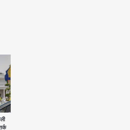
िली
तर्क