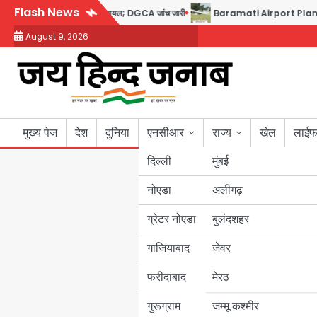
Skip
Flash News
ोप टेस्ट पॉजिटिव, 17 घायल; DGCA जांच जारी
Baramati Airport Plane Crash: रनवे 
to
August 9, 2026
content
मुख्य पेज
देश
दुनिया
एनसीआर
राज्य
खेल
लाईफ
दिल्ली
मुंबई
नोएडा
उत्तर प्रदेश
अलीगढ़
ग्रेटर नोएडा
बुलंदशहर
बिहार
गाजियाबाद
जेवर
पंजाब
फरीदाबाद
मेरठ
हरियाणा
गुरूग्राम
जम्मू कश्मीर