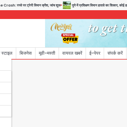
पर ट्रेनी विमान क्रैश, जांच शुरू
पुणे में प्रशिक्षण विमान हादसे का शिकार, कोई हताहत नहीं
 स्टाइल
बिजनेस
मूवी-मस्ती
वायरल खबरें
ई-पेपर
संपर्क करें