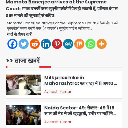
Avinash Kumar
Mamata Banerjee arrives at the Supreme
4
Court: ममता बनर्जी कल सुप्रीम कोर्ट में पेश हो सकती हैं, पश्चिम बंगाल
SIR मामले की सुनवाई संभावित
युवा इनोवेटरों की सोच से हाईटेक होगी दिल्ली
पुलिस
Mamata Banerjee arrives at the Supreme Court: पश्चिम बंगाल की
मुख्यमंत्री ममता बनर्जी कल (4 फरवरी) सुप्रीम कोर्ट में व्यक्तिगत…
Team JHJ
यहां से शेयर करें
5
Ranchi JPSC-JSSC Protest: 16वें
दिन भी आंदोलन जारी, CBI जांच और 14th
Exam रद्द करने की मांग
>> ताजा खबरें
Avinash Kumar
1
Milk price hike in
Maharashtra: महाराष्ट्र में 11 अगस्त से
दूध के दाम 2 रुपये प्रति लीटर बढ़े
Avinash Kumar
2
Noida Sector-49: सेक्टर-49 में 18
साल की मेड ने की खुदकुशी, शरीर पर नहीं मिली
कोई बाहरी
Avinash Kumar
3