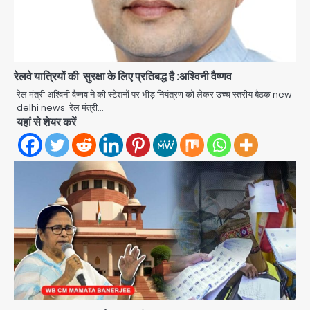
रेलवे यात्रियों की सुरक्षा के लिए प्रतिबद्ध है :अश्विनी वैष्णव
रेल मंत्री अश्विनी वैष्णव ने की स्टेशनों पर भीड़ नियंत्रण को लेकर उच्च स्तरीय बैठक new
delhi news रेल मंत्री…
यहां से शेयर करें
Milk price hike in
Maharashtra: महाराष्ट्र में 11 अगस्त से
दूध के दाम 2 रुपये प्रति लीटर बढ़े
Avinash Kumar
2
Noida Sector-49: सेक्टर-49 में 18
साल की मेड ने की खुदकुशी, शरीर पर नहीं मिली
कोई बाहरी
Avinash Kumar
3
Rahul Gandhi’s Prayagraj
speech: युवाओं को ‘दर्द, डेटा, दौलत’ का
संदेश, बीजेपी का वार