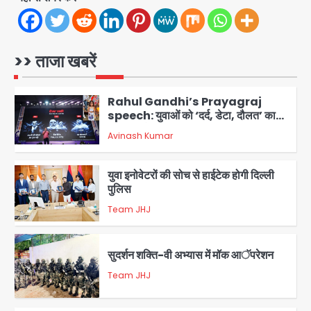
Noida Sector-49: सेक्टर-49 में 18
साल की मेड ने की खुदकुशी, शरीर पर नहीं मिली
कोई बाहरी
Avinash Kumar
1
>> ताजा खबरें
Rahul Gandhi’s Prayagraj
speech: युवाओं को ‘दर्द, डेटा, दौलत’ का
संदेश, बीजेपी का वार
Avinash Kumar
2
युवा इनोवेटरों की सोच से हाईटेक होगी दिल्ली
पुलिस
Team JHJ
3
सुदर्शन शक्ति-वी अभ्यास में मॉक आॅपरेशन
Team JHJ
4
एयरपोर्ट का फर्जी कर्मचारी बनकर 3 लाख