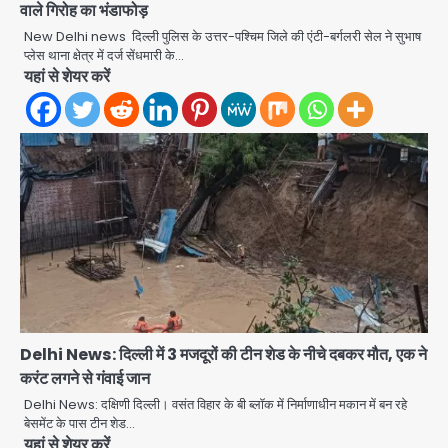
वाले गिरोह का भंडाफोड़
Rahul Gandhi’s Prayagraj
New Delhi news दिल्ली पुलिस के उत्तर-पश्चिम जिले की एंटी-बर्गलरी सेल ने सुभाष
speech: युवाओं को ‘दर्द, डेटा, दौलत’ का
प्लेस थाना क्षेत्र में दर्ज सेंधमारी के…
संदेश, बीजेपी का वार
यहां से शेयर करें
Avinash Kumar
2
युवा इनोवेटरों की सोच से हाईटेक होगी दिल्ली
पुलिस
Team JHJ
3
सुदर्शन शक्ति-वी अभ्यास में मॉक आॅपरेशन
Team JHJ
4
एयरपोर्ट का फर्जी कर्मचारी बनकर 3 लाख
Delhi News: दिल्ली में 3 मजदूरों की टीन शेड के नीचे दबकर मौत, एक ने
उड़ाए, अब पहुंचा सलाखों के पीछे
करंट लगने से गंवाई जान
Team JHJ
Delhi News: दक्षिणी दिल्ली। वसंत विहार के बी ब्लॉक में निर्माणाधीन मकान में बन रहे
5
बेसमेंट के पास टीन शेड…
यहां से शेयर करें