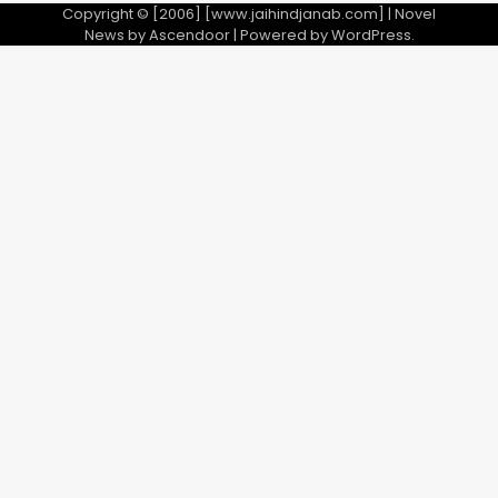
Copyright © [2006] [www.jaihindjanab.com] | Novel
News by
Ascendoor
| Powered by
WordPress
.