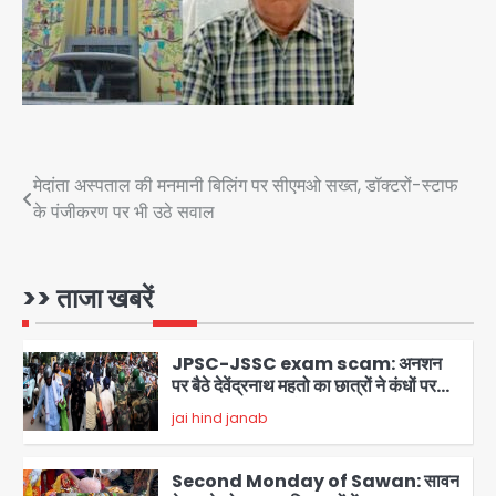
Jharkhand Assembly Gherao:
CGL रद्द करने और CBI जांच की मांग पर अड़े
छात्र, वाटर कैनन और बैरिकेडिंग तैनात
Avinash Kumar
4
Noida District Hospital
Emergency: तीसरी मंजिल से गिरी छात्रा
को नहीं मिला इलाज, प्राइवेट अस्पताल में भर्ती
Post
मेदांता अस्पताल की मनमानी बिलिंग पर सीएमओ सख्त, डॉक्टरों-स्टाफ
Avinash Kumar
5
के पंजीकरण पर भी उठे सवाल
navigation
Greater Noida Crime: पुलिस वालों ने
GST कंसल्टेंट को एनकाउंटर की धमकी देकर
वसूले ₹29 लाख, मामले में FIR दर्ज
>> ताजा खबरें
jai hind janab
1
JPSC-JSSC exam scam: अनशन
पर बैठे देवेंद्रनाथ महतो का छात्रों ने कंधों पर
निकाला विधानसभा घेराव मार्च
jai hind janab
2
Second Monday of Sawan: सावन