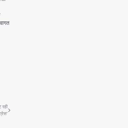
े
्वागत
ट रही
ग्रेस’