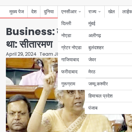
मुख्य पेज
देश
दुनिया
एनसीआर
राज्य
खेल
लाईफ
दिल्ली
मुंबई
Business: वर्ष 2004-14 का दशक ख
नोएडा
उत्तर प्रदेश
अलीगढ़
था: सीतारमण
ग्रेटर नोएडा
बुलंदशहर
बिहार
April 29, 2024
Team JHJ
गाजियाबाद
जेवर
पंजाब
फरीदाबाद
मेरठ
हरियाणा
गुरूग्राम
जम्मू कश्मीर
हिमाचल प्रदेश
पंजाब