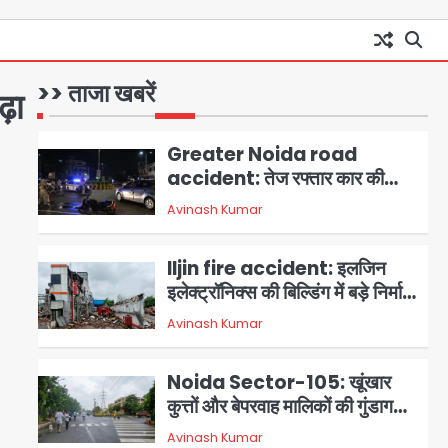
Dankaur accident: गंग नहर
पटरी मार्ग पर तेज रफ्तार कार ने ली
पति-पत्नी की जान, गांव में मातम
>> ताजा खबरें
़ा
Avinash Kumar
1
Greater Noida road
accident: तेज रफ्तार कार की
टक्कर से बाइक सवार दो युवकों की
Avinash Kumar
2
मौत, परिवारों में मातम
Iljin fire accident: इलजिन
इलेक्ट्रॉनिक्स की बिल्डिंग में बड़े निर्माण
दोष, कंक्रीट बीम तिरछा; पीडब्ल्यूडी
Avinash Kumar
3
ऑडिट में चौंकाने वाला खुलासा
Noida Sector-105: खूंखार
कुत्तों और बेपरवाह मालिकों की गुंडागर्दी
पर आरडब्ल्यूए अध्यक्ष दिव्य कृष्णात्रेय
Avinash Kumar
4