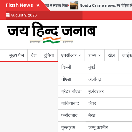
Skip
Flash News
षीय घरेलू सहायिका का शव पंखे से लटका मिला
Noida Crime news: रेप पीड़िता किशोरी का ज
to
August 9, 2026
content
मुख्य पेज
देश
दुनिया
एनसीआर
राज्य
खेल
लाईफ
दिल्ली
मुंबई
नोएडा
उत्तर प्रदेश
अलीगढ़
ग्रेटर नोएडा
बुलंदशहर
बिहार
गाजियाबाद
जेवर
पंजाब
फरीदाबाद
मेरठ
हरियाणा
गुरूग्राम
जम्मू कश्मीर