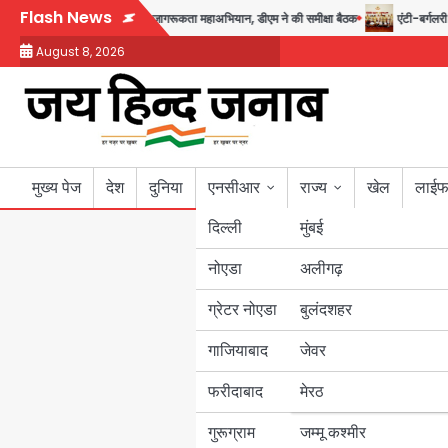
Skip
Flash News
स्त तक चलेगा जन-जागरूकता महाअभियान, डीएम ने की समीक्षा बैठक
एंटी-बर्गलरी सेल की 
to
August 8, 2026
content
मुख्य पेज
देश
दुनिया
एनसीआर
राज्य
खेल
लाईफ
दिल्ली
मुंबई
नोएडा
उत्तर प्रदेश
अलीगढ़
ग्रेटर नोएडा
बुलंदशहर
बिहार
गाजियाबाद
जेवर
पंजाब
फरीदाबाद
मेरठ
हरियाणा
गुरूग्राम
जम्मू कश्मीर