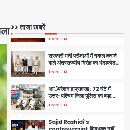
1
एंटी-बर्गलरी सेल की बड़ी कामयाबी,
चोरी के माल की खरीद-फरोख्त करने
वाले गिरोह का भंडाफोड़
>> ताजा खबरें
मला
Team JHJ
2
सरकारी भर्ती परीक्षाओं में नकल कराने
वाले अंतरराज्यीय गिरोह का भंडाफोड़,
मास्टरमाइंड समेत 7 गिरफ्तार
Team JHJ
3
आॅपरेशन ह्यप्रहारह्ण : 72 घंटे में
उत्तर-पश्चिम जिला पुलिस का बड़ा
एक्शन
Team JHJ
4
Sajid Rashidi’s
controversial: शिवभक्त नहीं,
आतंकवादी हैं’, मौलाना का कांवड़ियों पर
Avinash Kumar
5