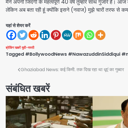
मैंने अपनी जिंदगी के महत्वपूर्ण 40 वर्ष तुम्हारे साथ गुजारे हैं। 
लेकिन अब बता रही हूं क्योंकि इसने (नवाज) मुझे चारों तरफ से 
यहां से शेयर करें
ब्रेकिंग खबरें
मूवी-मस्ती
Tagged
#BollywoodNews #NawazuddinSiddiqui #m
Post
Ghaziabad News: कई किमी. तक दिख रहा था धूएं का गुब्बार
navigation
संबंधित खबरें