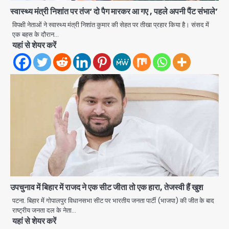
स्वास्थ्य मंत्री निशांत पर तंज‘ दो पैग मारकर आ गए , पहले अपनी पैंट संभाले’
विपक्षी नेताओं ने स्वास्थ्य मंत्री निशांत कुमार की सेहत पर तीखा प्रहार किया है। संसद में
Thailand School Shooting:
एक बहस के दौरान…
बैंकॉक के पास स्कूल में छात्र ने की अंधाधुंध
यहां से शेयर करें
फायरिंग, हमलावर सहित सात की मौत, 15
Avinash Kumar
घायल
2
हिमाचल में मानसून का कहर: 145 सड़कें बंद,
224 ट्रांसफार्मर ठप, 798 करोड़ रुपये का
नुकसान
Team JHJ
3
नशे के कारोबार में कुछ पुलिस वालों ने किया था
इन्वेस्ट, प्रॉफिट के साथ लेते थे ब्याज!
jai hind janab
4
उपचुनाव में बिहार में राजद ने एक सीट जीता तो एक हारा, तेजस्वी हैं खुश
नोएडा में बारिश के बीच प्राधिकरण का एक्शन,
औद्योगिक और आवासीय सेक्टरों का निरीक्षण,
पटना. बिहार में गोपालपुर विधानसभा सीट पर भारतीय जनता पार्टी (भाजपा) की जीत के बाद
जलभराव रोकने के दिए सख्त निर्देश
राष्ट्रीय जनता दल के नेता…
jai hind janab
यहां से शेयर करें
5