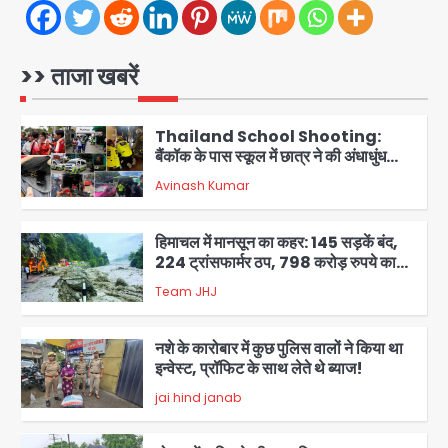
थाईलैंड के स्कूल में गोलीबारी, 3 छात्रों समेत 6
लोगों की मौत; 15 घायल
>> ताजा खबरें
Team JHJ
1
Thailand School Shooting:
बैंकॉक के पास स्कूल में छात्र ने की अंधाधुंध
फायरिंग, हमलावर सहित सात की मौत, 15
Avinash Kumar
घायल
2
हिमाचल में मानसून का कहर: 145 सड़कें बंद,
224 ट्रांसफार्मर ठप, 798 करोड़ रुपये का
नुकसान
Team JHJ
3
नशे के कारोबार में कुछ पुलिस वालों ने किया था
इन्वेस्ट, प्रॉफिट के साथ लेते थे ब्याज!
jai hind janab
4