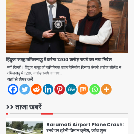
हताहत नहीं
Team JHJ
3
Greater Noida Gas
Connection Fraud: बुजुर्ग से वीडियो
कॉल पर 9.77 लाख की साइबर फ्रॉड
Avinash Kumar
4
हिंदुजा समूह तमिलनाडु में करेगा 1200 करोड़ रुपये का नया निवेश
Taylor Swift: ट्रंप कैंपेन-व्हाइट हाउस
पोस्ट से हटाए गए गाने, जानें पूरा विवाद
नयी दिल्ली। हिंदुजा समूह की वाणिज्यिक वाहन विनिर्माता दिग्गज कंपनी अशोक लीलैंड ने
तमिलनाडु में 1200 करोड़ रुपये का नया…
Avinash Kumar
5
यहां से शेयर करें
Air India Phuket Delhi flight:
कैप्टन का डोप टेस्ट पॉजिटिव, 17 घायल;
DGCA जांच जारी
>> ताजा खबरें
Avinash Kumar
1
Baramati Airport Plane Crash:
रनवे पर ट्रेनी विमान क्रैश, जांच शुरू