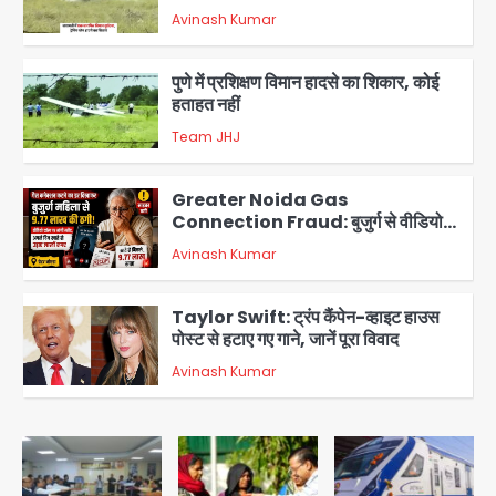
Avinash Kumar
2
पुणे में प्रशिक्षण विमान हादसे का शिकार, कोई
हताहत नहीं
Team JHJ
3
Greater Noida Gas
Connection Fraud: बुजुर्ग से वीडियो
कॉल पर 9.77 लाख की साइबर फ्रॉड
Avinash Kumar
4
Taylor Swift: ट्रंप कैंपेन-व्हाइट हाउस
पोस्ट से हटाए गए गाने, जानें पूरा विवाद
Avinash Kumar
5
Air India Phuket Delhi flight:
कैप्टन का डोप टेस्ट पॉजिटिव, 17 घायल;
DGCA जांच जारी
Avinash Kumar