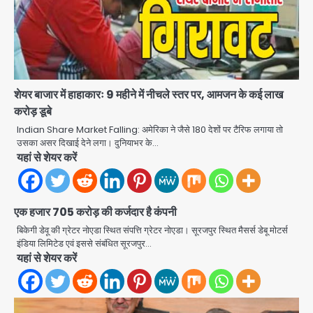
शेयर बाजार में हाहाकारः 9 महीने में नीचले स्तर पर, आमजन के कई लाख
करोड़ डूबे
Indian Share Market Falling: अमेरिका ने जैसे 180 देशों पर टैरिफ लगाया तो
उसका असर दिखाई देने लगा। दुनियाभर के…
यहां से शेयर करें
एक हजार 705 करोड़ की कर्जदार है कंपनी
बिकेगी डेवू की ग्रेटर नोएडा स्थित संपत्ति ग्रेटर नोएडा। सूरजपुर स्थित मैसर्स डेबू मोटर्स
Baramati Airport Plane Crash:
इंडिया लिमिटेड एवं इससे संबंधित सूरजपुर…
रनवे पर ट्रेनी विमान क्रैश, जांच शुरू
यहां से शेयर करें
Avinash Kumar
2
पुणे में प्रशिक्षण विमान हादसे का शिकार, कोई