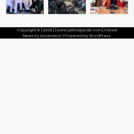
Copyright © [2006] [www.jaihindjanab.com] | Novel
News by
Ascendoor
| Powered by
WordPress
.