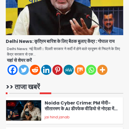
Kerala YouTuber: केरलम में विवादित
बयान देने वाला यूट्यूबर टीजी मोहनदास
गिरफ्तार, डिजिटल डिवाइस जब्त; जंतर-मंतर
jai hind janab
4
प्रदर्शनकारियों पर की थी आपत्तिजनक टिप्पणी
Delhi News: कृत्रिम बारिश के लिए बैठक बुलाए केंद्र : गोपाल राय
Greater Noida Crime: पुलिस वालों ने
GST कंसल्टेंट को एनकाउंटर की धमकी देकर
Delhi News: नई दिल्ली। दिल्ली सरकार ने सर्दी में होने वाले प्रदूषण से निपटने के लिए
वसूले ₹29 लाख, मामले में FIR दर्ज
केंद्र सरकार से एक…
jai hind janab
5
यहां से शेयर करें
Greater Noida: बाइक सवार को बचाते
समय निर्माणाधीन नाले में गिरी कार, ड्राइवर
बाल-बाल बचा
>> ताजा खबरें
Avinash Kumar
1
Noida Cyber Crime: PM मोदी-
सीतारमण के AI डीपफेक वीडियो से नोएडा में
बुजुर्ग से 70 लाख की ठगी
jai hind janab
2