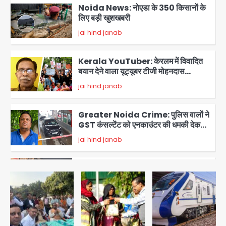
Noida News: नोएडा के 350 किसानों के
लिए बड़ी खुशखबरी
jai hind janab
3
Kerala YouTuber: केरलम में विवादित
बयान देने वाला यूट्यूबर टीजी मोहनदास
गिरफ्तार, डिजिटल डिवाइस जब्त; जंतर-मंतर
jai hind janab
4
प्रदर्शनकारियों पर की थी आपत्तिजनक टिप्पणी
Greater Noida Crime: पुलिस वालों ने
GST कंसल्टेंट को एनकाउंटर की धमकी देकर
वसूले ₹29 लाख, मामले में FIR दर्ज
jai hind janab
5
Greater Noida: बाइक सवार को बचाते
समय निर्माणाधीन नाले में गिरी कार, ड्राइवर
बाल-बाल बचा
Avinash Kumar
1
Noida Cyber Crime: PM मोदी-