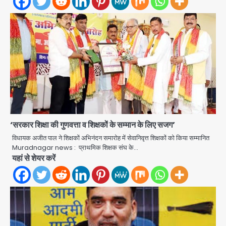
‘सरकार शिक्षा की गुणवत्ता व शिक्षकों के सम्मान के लिए सजग’
विधायक अजीत पाल ने शिक्षकों अभिनंदन समारोह में सेवानिवृत्त शिक्षकों को किया सम्मानित
Noida Cyber Crime: PM मोदी-
Muradnagar news : प्राथमिक शिक्षक संघ के…
सीतारमण के AI डीपफेक वीडियो से नोएडा में
यहां से शेयर करें
बुजुर्ग से 70 लाख की ठगी
jai hind janab
2
Noida News: नोएडा के 350 किसानों के
लिए बड़ी खुशखबरी
jai hind janab
3