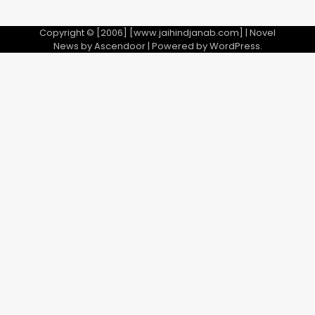
Copyright © [2006] [www.jaihindjanab.com] | Novel
News by
Ascendoor
| Powered by
WordPress
.