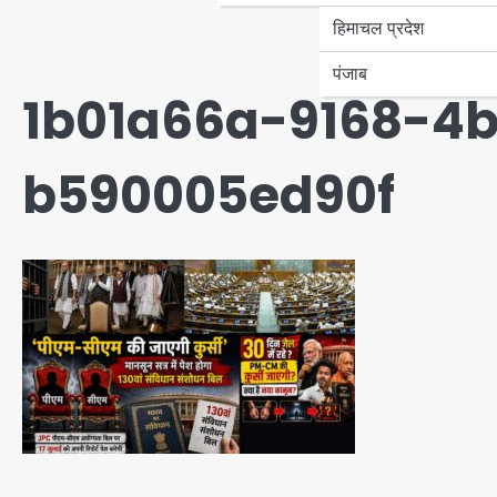
हिमाचल प्रदेश
पंजाब
1b01a66a-9168-4
b590005ed90f