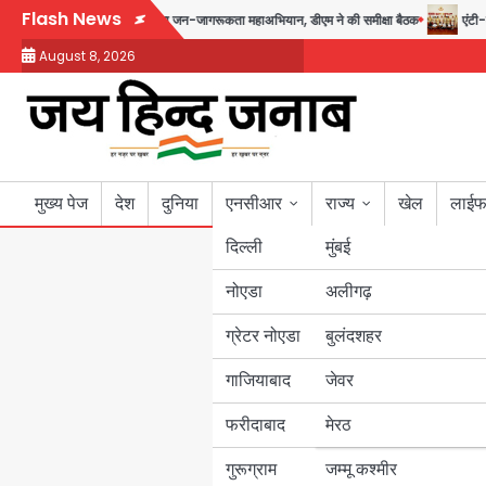
Skip
Flash News
 से 17 अगस्त तक चलेगा जन-जागरूकता महाअभियान, डीएम ने की समीक्षा बैठक
एंटी-बर्ग
to
August 8, 2026
content
मुख्य पेज
देश
दुनिया
एनसीआर
राज्य
खेल
लाईफ
दिल्ली
मुंबई
नोएडा
उत्तर प्रदेश
अलीगढ़
ग्रेटर नोएडा
बुलंदशहर
बिहार
गाजियाबाद
जेवर
पंजाब
फरीदाबाद
मेरठ
हरियाणा
गुरूग्राम
जम्मू कश्मीर