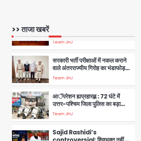
17 अगस्त तक चलेगा जन-जागरूकता
Avinash Kumar
महाअभियान, डीएम ने की समीक्षा बैठक
1
एंटी-बर्गलरी सेल की बड़ी कामयाबी,
>> ताजा खबरें
चोरी के माल की खरीद-फरोख्त करने
वाले गिरोह का भंडाफोड़
Team JHJ
2
सरकारी भर्ती परीक्षाओं में नकल कराने
वाले अंतरराज्यीय गिरोह का भंडाफोड़,
मास्टरमाइंड समेत 7 गिरफ्तार
Team JHJ
3
आॅपरेशन ह्यप्रहारह्ण : 72 घंटे में
उत्तर-पश्चिम जिला पुलिस का बड़ा
एक्शन
Team JHJ
4
Sajid Rashidi’s
controversial: शिवभक्त नहीं,