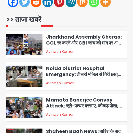
Avinash Kumar
1
Jharkhand Assembly Gherao:
>> ताजा खबरें
CGL रद्द करने और CBI जांच की मांग पर अड़े
छात्र, वाटर कैनन और बैरिकेडिंग तैनात
Avinash Kumar
2
Noida District Hospital
Emergency: तीसरी मंजिल से गिरी छात्रा
को नहीं मिला इलाज, प्राइवेट अस्पताल में भर्ती
Avinash Kumar
3
Mamata Banerjee Convoy
Attack: जूते-पत्थर बरसाए, कीचड़ पोता;
बोलीं- ‘माथा फट जाता’
Avinash Kumar
4
Shaheen Bagh News: बारिश के बाद
शाहीन बाग में जलभराव और गड्ढे, सीवर काम से
लोग परेशान
Avinash Kumar
5