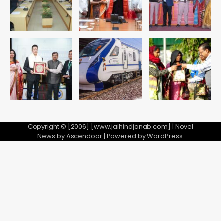
Shaheen Bagh News: बारिश के बाद
शाहीन बाग में जलभराव और गड्ढे, सीवर काम से
लोग परेशान
Avinash Kumar
5
Copyright © [2006] [www.jaihindjanab.com] | Novel
News by
Ascendoor
| Powered by
WordPress
.