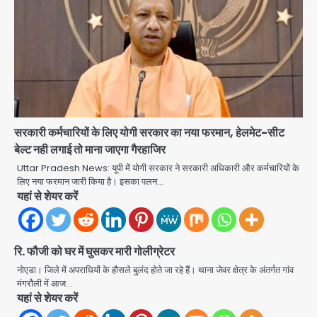
छात्र, वाटर कैनन और बैरिकेडिंग तैनात
Avinash Kumar
2
Noida District Hospital
Emergency: तीसरी मंजिल से गिरी छात्रा
को नहीं मिला इलाज, प्राइवेट अस्पताल में भर्ती
Avinash Kumar
3
Mamata Banerjee Convoy
सरकारी कर्मचारियों के लिए योगी सरकार का नया फरमान, हेलमेट-सीट
Attack: जूते-पत्थर बरसाए, कीचड़ पोता;
बेल्ट नही लगाई तो माना जाएगा गैरहाजिर
बोलीं- ‘माथा फट जाता’
Avinash Kumar
Uttar Pradesh News: यूपी में योगी सरकार ने सरकारी अधिकारी और कर्मचारियों के
4
लिए नया फरमान जारी किया है। इसका पलन…
यहां से शेयर करें
Shaheen Bagh News: बारिश के बाद
शाहीन बाग में जलभराव और गड्ढे, सीवर काम से
लोग परेशान
Avinash Kumar
5
रि. फौजी को घर में घुसकर मारी गोलीग्रेटर
नोएडा। जिले में अपराधियों के हौसले बुलंद होते जा रहे हैं। थाना जेवर क्षेत्र के अंतर्गत गांव
Second Monday of Sawan: सावन
मंगरौली में आज…
के दूसरे सोमवार पर शिवालयों में आस्था का
यहां से शेयर करें
सैलाब