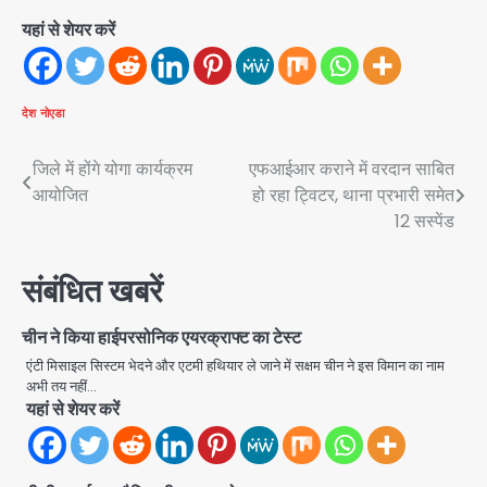
यहां से शेयर करें
देश
नोएडा
Post
जिले में होंगे योगा कार्यक्रम
एफआईआर कराने में वरदान साबित
आयोजित
हो रहा ट्विटर, थाना प्रभारी समेत
navigation
12 सस्पेंड
संबंधित खबरें
Rapido Driver Mobile
चीन ने किया हाईपरसोनिक एयरक्राफ्ट का टेस्ट
Snatcher: नोएडा में रैपिडो चालक निकला
एंटी मिसाइल सिस्टम भेदने और एटमी हथियार ले जाने में सक्षम चीन ने इस विमान का नाम
मोबाइल स्नैचर गैंग का मास्टरमाइंड, जीरा-बॉल
अभी तय नहीं…
Avinash Kumar
बेचने वालों को बेचता था चोरी के फोन; 8
2
यहां से शेयर करें
गिरफ्तार, 98 मोबाइल और 450 पार्ट्स बरामद
Dankaur accident: गंग नहर पटरी मार्ग
पर तेज रफ्तार कार ने ली पति-पत्नी की जान,