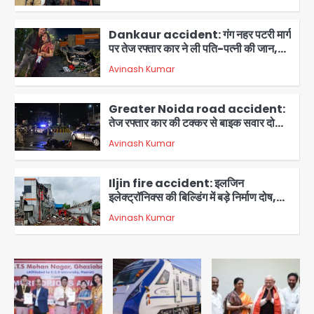
बेचने वालों को बेचता था चोरी के फोन; 8
2
गिरफ्तार, 98 मोबाइल और 450 पार्ट्स बरामद
Dankaur accident: गंग नहर पटरी मार्ग
पर तेज रफ्तार कार ने ली पति-पत्नी की जान,
गांव में मातम
Avinash Kumar
3
Greater Noida road accident:
तेज रफ्तार कार की टक्कर से बाइक सवार दो
युवकों की मौत, परिवारों में मातम
Avinash Kumar
4
Iljin fire accident: इलजिन
इलेक्ट्रॉनिक्स की बिल्डिंग में बड़े निर्माण दोष,
कंक्रीट बीम तिरछा; पीडब्ल्यूडी ऑडिट में
Avinash Kumar
चौंकाने वाला खुलासा
5
Minor daughter abuse case in
Noida: 7 साल की मासूम बेटी के साथ
अश्लील हरकत करने वाले पिता को मां ने रंगेहाथ
Avinash Kumar
पकड़ा, पुलिस ने किया गिरफ्तार
1