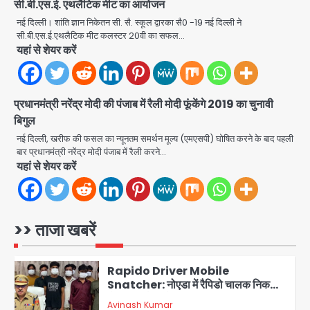
सी.बी.एस.ई. एथलैटिक मीट का आयोजन
गांव में मातम
Avinash Kumar
3
नई दिल्ली। शांति ज्ञान निकेतन सी. सै. स्कूल द्वारका सै0 -19 नई दिल्ली ने
सी.बी.एस.ई.एथलैटिक मीट कलस्टर 20वी का सफल…
यहां से शेयर करें
Greater Noida road accident:
तेज रफ्तार कार की टक्कर से बाइक सवार दो
युवकों की मौत, परिवारों में मातम
Avinash Kumar
4
प्रधानमंत्री नरेंद्र मोदी की पंजाब में रैली मोदी फूंकेंगे 2019 का चुनावी
बिगुल
Iljin fire accident: इलजिन
इलेक्ट्रॉनिक्स की बिल्डिंग में बड़े निर्माण दोष,
नई दिल्ली, खरीफ की फसल का न्यूनतम समर्थन मूल्य (एमएसपी) घोषित करने के बाद पहली
कंक्रीट बीम तिरछा; पीडब्ल्यूडी ऑडिट में
बार प्रधानमंत्री नरेंद्र मोदी पंजाब में रैली करने…
Avinash Kumar
चौंकाने वाला खुलासा
5
यहां से शेयर करें
Minor daughter abuse case in
Noida: 7 साल की मासूम बेटी के साथ
अश्लील हरकत करने वाले पिता को मां ने रंगेहाथ
>> ताजा खबरें
Avinash Kumar
पकड़ा, पुलिस ने किया गिरफ्तार
1
Rapido Driver Mobile
Snatcher: नोएडा में रैपिडो चालक निकला
मोबाइल स्नैचर गैंग का मास्टरमाइंड, जीरा-बॉल
Avinash Kumar