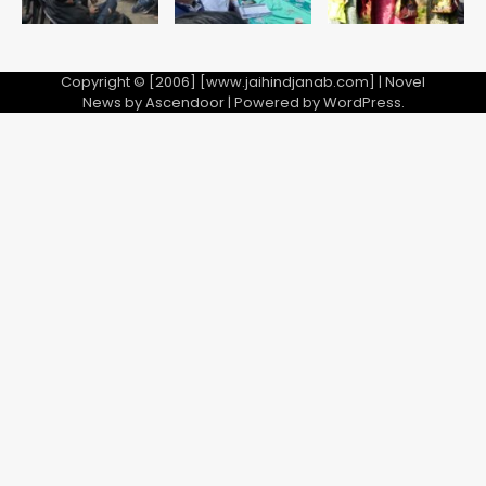
Copyright © [2006] [www.jaihindjanab.com] | Novel
News by
Ascendoor
| Powered by
WordPress
.