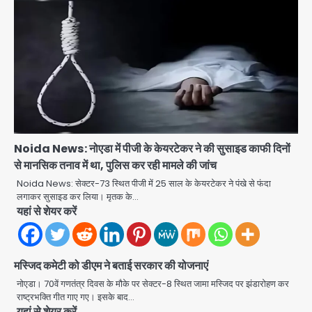
Noida News: नोएडा में पीजी के केयरटेकर ने की सुसाइड काफी दिनों
से मानसिक तनाव में था, पुलिस कर रही मामले की जांच
Noida News: सेक्टर-73 स्थित पीजी में 25 साल के केयरटेकर ने पंखे से फंदा
लगाकर सुसाइड कर लिया। मृतक के…
यहां से शेयर करें
Iljin fire accident: इलजिन
मस्जिद कमेटी को डीएम ने बताई सरकार की योजनाएं
इलेक्ट्रॉनिक्स की बिल्डिंग में बड़े निर्माण दोष,
नोएडा। 70वें गणतंत्र दिवस के मौके पर सेक्टर-8 स्थित जामा मस्जिद पर झंडारोहण कर
कंक्रीट बीम तिरछा; पीडब्ल्यूडी ऑडिट में
Avinash Kumar
राष्ट्रभक्ति गीत गाए गए। इसके बाद…
चौंकाने वाला खुलासा
2
यहां से शेयर करें