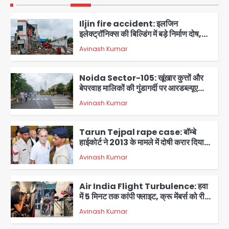
Iljin fire accident: इलजिन
इलेक्ट्रॉनिक्स की बिल्डिंग में बड़े निर्माण दोष,
कंक्रीट बीम तिरछा; पीडब्ल्यूडी ऑडिट में
Avinash Kumar
चौंकाने वाला खुलासा
2
Noida Sector-105: खूंखार कुत्तों और
बेपरवाह मालिकों की गुंडागर्दी पर आरडब्ल्यूए
अध्यक्ष दिव्य कृष्णात्रेय का करारा हमला,
Avinash Kumar
पुलिस-प्राधिकरण से सख्त कार्रवाई की मांग
3
Tarun Tejpal rape case: बॉम्बे
हाईकोर्ट ने 2013 के मामले में दोषी करार दिया,
10 साल की सजा सुनाई
Avinash Kumar
4
Air India Flight Turbulence: हवा
में 5 मिनट तक कांपी फ्लाइट, क्रू मेंबर्स को रीढ़
की हड्डी में गंभीर चोट; नागरिक उड्डयन मंत्री
Avinash Kumar
पहुंचे अस्पताल
5
Greater Noida road accident: