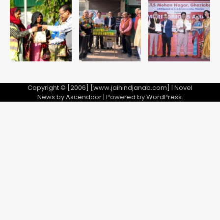
Avinash Kumar
पहुंचे अस्पताल
5
Copyright © [2006] [www.jaihindjanab.com] | Novel
News by
Ascendoor
| Powered by
WordPress
.