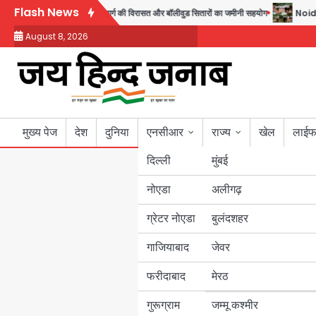
Skip
Flash News
, 220 तैयार; जुबीन गर्ग की विरासत और बॉलीवुड सितारों का जमीनी सहयोग
Noida Sector
to
August 8, 2026
content
मुख्य पेज
देश
दुनिया
एनसीआर
राज्य
खेल
लाईफ
दिल्ली
मुंबई
नोएडा
उत्तर प्रदेश
अलीगढ़
ग्रेटर नोएडा
बुलंदशहर
बिहार
गाजियाबाद
जेवर
पंजाब
फरीदाबाद
मेरठ
हरियाणा
गुरूग्राम
जम्मू कश्मीर