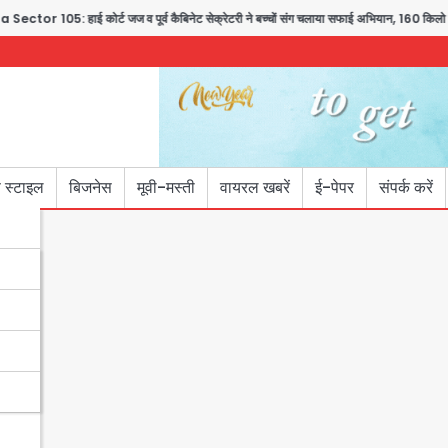
 105: हाई कोर्ट जज व पूर्व कैबिनेट सेक्रेटरी ने बच्चों संग चलाया सफाई अभियान, 160 किलो कूड़ा ह
 स्टाइल
बिजनेस
मूवी-मस्ती
वायरल खबरें
ई-पेपर
संपर्क करें