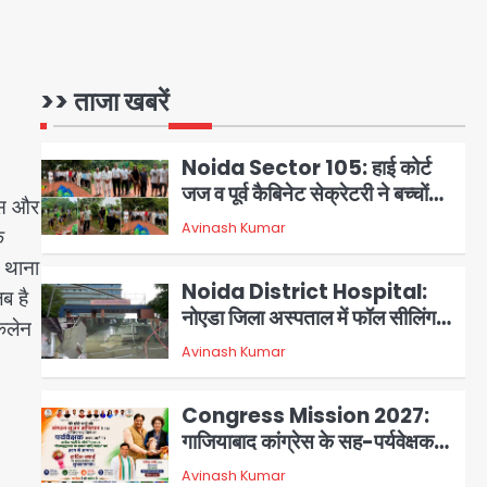
NCPCR की शिकायत पर भेजा
Assam Floods: सलमान खान
नोटिस
का ‘आशियाना’ अभियान – 500
बाढ़रोधी घर, 220 तैयार; जुबीन गर्ग की
>> ताजा खबरें
Avinash Kumar
1
विरासत और बॉलीवुड सितारों का जमीनी
सहयोग
Noida Sector 105: हाई कोर्ट
जज व पूर्व कैबिनेट सेक्रेटरी ने बच्चों
लिस और
संग चलाया सफाई अभियान, 160
Avinash Kumar
2
े
किलो कूड़ा हटाया
ा थाना
Noida District Hospital:
ब है
नोएडा जिला अस्पताल में फॉल सीलिंग
ोकलेन
गिरी, गायनो OT गैलरी में बड़ा हादसा
Avinash Kumar
3
टला; मरीजों की सुरक्षा पर उठे सवाल
Congress Mission 2027:
गाजियाबाद कांग्रेस के सह-पर्यवेक्षक
बने सतेन्द्र शर्मा, गौतमबुद्धनगर नेताओं
Avinash Kumar
4