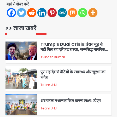
यहां से शेयर करें
डबल मर्डर का मुख्य साजिशकर्ता क्राइम ब्रांच
के हत्थे
Team JHJ
>> ताजा खबरें
5
Trump’s Dual Crisis: ईरान युद्ध से
नहीं मिल रहा एग्ज़िट रास्ता, जन्मसिद्ध नागरिकता
पर सुप्रीम कोर्ट को दी फिर चुनौती
Avinash Kumar
1
पुरा महादेव से बेटियों के स्वास्थ्य और सुरक्षा का
संदेश
Team JHJ
2
अब पहला स्थान हासिल करना लक्ष्य: डीएम
Team JHJ
3