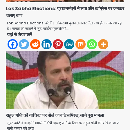
Lok Sabha Elections: प्रधानमंत्री ने सपा और कांग्रेस पर जमकर
चलाए बाण
Lok Sabha Elections: बरेली। लोकसभा चुनाव लगातार दिलचस्प होता नजर आ रहा
पुरा महादेव से बेटियों के स्वास्थ्य और सुरक्षा का
है। जनता को साधने में जुटी पार्टियां प्रत्याशियों…
संदेश
यहां से शेयर करें
Team JHJ
2
अब पहला स्थान हासिल करना लक्ष्य: डीएम
Team JHJ
3
28 साल बाद कानून के शिकंजे में आया हत्या का
फरार आरोपी
Team JHJ
राहुल गांधी की याचिका पर बोले जज डिसमिस्ड,जाने पूरा मामला
4
सूरत कोर्ट ने मानहानि मामले में दोषी ठहराए जाने के खिलाफ राहुल गांधी की याचिका आज
यानी गुरुवार को तुरंत…