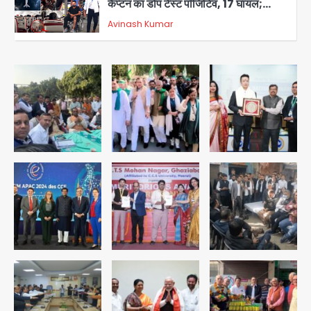
कैप्टन का डोप टेस्ट पॉजिटिव, 17 घायल;
DGCA जांच जारी
Avinash Kumar
5
Mamata Banerjee Convoy
Attack: जूते-पत्थर बरसाए, कीचड़ पोता;
बोलीं- ‘माथा फट जाता’
Avinash Kumar
1
Shaheen Bagh News: बारिश के बाद
शाहीन बाग में जलभराव और गड्ढे, सीवर काम से
लोग परेशान
Avinash Kumar
2
Zepto Dhoom: ग्रेटर नोएडा के धूम
मानिकपुर Zepto वेयरहाउस में वेतन कटौती
को लेकर 100 से ज्यादा कर्मचारियों का विरोध
Avinash Kumar
प्रदर्शन
3
Parshvanath Building
Shooting: सिक्योरिटी गार्ड की गोली से 17