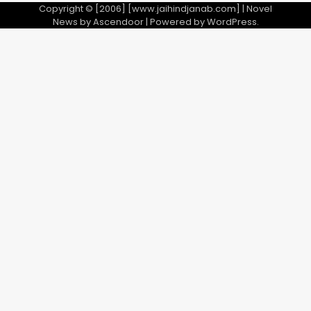
Copyright © [2006] [www.jaihindjanab.com] | Novel
News by
Ascendoor
| Powered by
WordPress
.