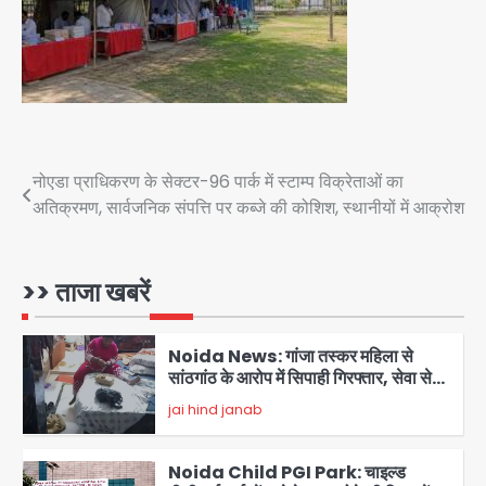
Jharkhand PSC Exam Scam:
रांची में छात्रों का आंदोलन तेज, सरकार से
बातचीत को तैयार, रखीं दो बड़ी शर्तें
jai hind janab
4
नोएडा में IPS अधिकारी बनकर बुजुर्ग को किया
डिजिटल अरेस्ट, 22 लाख रुपये की ठगी
Post
नोएडा प्राधिकरण के सेक्टर-96 पार्क में स्टाम्प विक्रेताओं का
jai hind janab
5
अतिक्रमण, सार्वजनिक संपत्ति पर कब्जे की कोशिश, स्थानीयों में आक्रोश
navigation
Noida Authority: जांच के घेरे में प्लानिंग
विभाग, GM मीना भार्गव पर उठ रहे सवाल,
कार्रवाई में देरी पर भी चर्चा तेज
>> ताजा खबरें
jai hind janab
1
Noida News: गांजा तस्कर महिला से
सांठगांठ के आरोप में सिपाही गिरफ्तार, सेवा से
बर्खास्त, कई पुलिसकर्मियों में डर
jai hind janab
2
Noida Child PGI Park: चाइल्ड