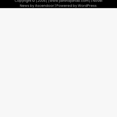
Copyright © [2006] [www.jaihindjanab.com] | Novel
News by
Ascendoor
| Powered by
WordPress
.