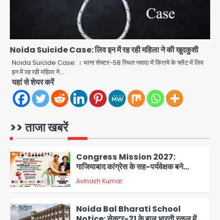
Rahul Gandhi Prayagraj Visit:
राहुल गांधी प्रयागराज पहुंचे, साथ में प्रियंका की
बेटी मिराया; केपी ग्राउंड में छात्रों से संवाद,
Avinash Kumar
4
सिर्फ 5 हजार मौजूद
Noida Suicide Case: लिव इन में रह रही महिला ने की खुदकुशी
Atiq Ahmed : अबान के जनाजे में उमड़ी
भीड़, तोड़ी बैरिकेडिंग; लखनऊ जेल से लखनऊ
Noida Suicide Case: । थाना सेक्टर-58 स्थित नवादा में किराये के फ्लैट में लिव
पहुंचा उमर
इन में रह रही महिला ने…
jai hind janab
यहां से शेयर करें
5
Noida District Hospital: नोएडा
जिला अस्पताल में फॉल सीलिंग गिरी, गायनो
OT गैलरी में बड़ा हादसा टला; मरीजों की सुरक्षा
>> ताजा खबरें
Avinash Kumar
पर उठे सवाल
1
Congress Mission 2027:
गाजियाबाद कांग्रेस के सह-पर्यवेक्षक बने
सतेन्द्र शर्मा, गौतमबुद्धनगर नेताओं ने जताया
Avinash Kumar
आभार
2
Noida Bal Bharati School
Notice: सेक्टर-21 के बाल भारती स्कूल में